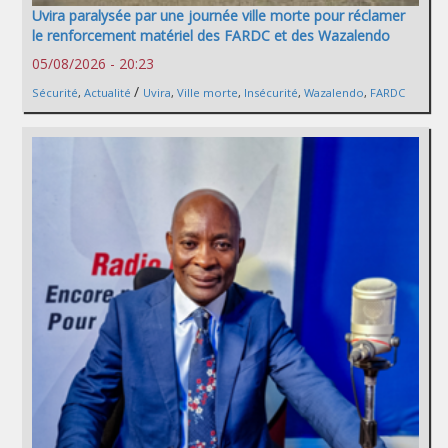
Uvira paralysée par une journée ville morte pour réclamer
le renforcement matériel des FARDC et des Wazalendo
05/08/2026 - 20:23
/
Sécurité
,
Actualité
Uvira
,
Ville morte
,
Insécurité
,
Wazalendo
,
FARDC