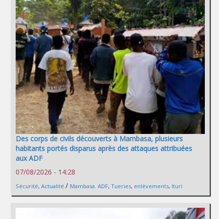
Des corps de civils découverts à Mambasa, plusieurs
habitants portés disparus après des attaques attribuées
aux ADF
07/08/2026 - 14:28
/
Sécurité
,
Actualité
Mambasa. ADF
,
Tueries
,
enlèvements
,
Ituri