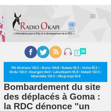
Aller
au
Toggle
contenu
navigation
principal
FM: Kinshasa 103.5 :: Bunia 104.8 :: Bukavu 95.3 :: Goma 95.5 ::
Kindu 103.0 :: Kisangani 94.8 :: Lubumbashi 95.8 :: Matadi 102.0 ::
Mbandaka 103.0 :: Mbuji-mayi 93.8
Bombardement du site
des déplacés à Goma :
la RDC dénonce "un