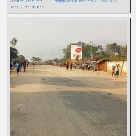
/
Sécurité
,
Actualité
CICR
,
Echange des prisonniers
,
AFC/M23
,
RDC
,
Doha
,
Rutshuru
,
Beni