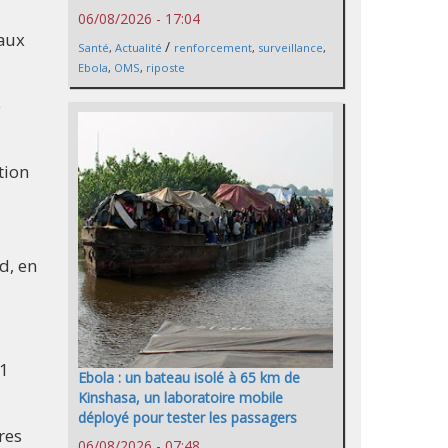
06/08/2026 - 17:04
 aux
/
Santé
,
Actualité
renforcement
,
surveillance
,
Ebola
,
OMS
,
riposte
e
tion
d, en
31
Ebola : un bateau isolé à 65 km de
Kinshasa, un laboratoire mobile
déployé pour tester les passagers
res
06/08/2026 - 07:48