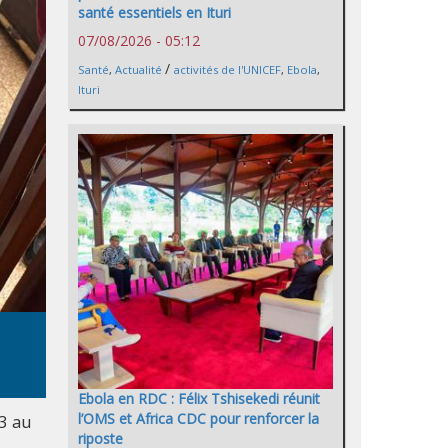
santé essentiels en Ituri
07/08/2026 - 05:12
/
Santé
,
Actualité
activités de l'UNICEF
,
Ebola
,
Ituri
Ebola en RDC : Félix Tshisekedi réunit
l’OMS et Africa CDC pour renforcer la
13 au
riposte