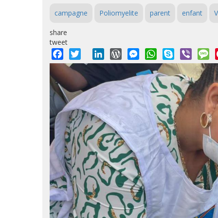
campagne
Poliomyelite
parent
enfant
V
share
tweet
Facebook
Twitter
LinkedIn
WordPress
Messenger
WhatsApp
Skype
Viber
M