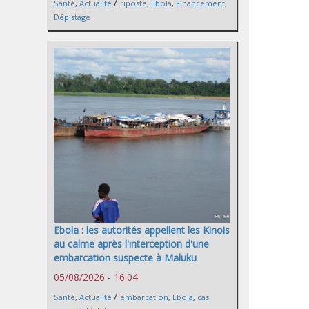
/
Santé
,
Actualité
riposte
,
Ebola
,
Financement
,
Dépistage
Ebola : les autorités appellent les Kinois
au calme après l'interception d'une
embarcation suspecte à Maluku
05/08/2026 - 16:04
/
Santé
,
Actualité
embarcation
,
Ebola
,
cas