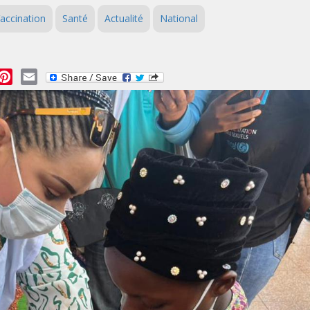
accination
Santé
Actualité
National
essage
Pinterest
Email