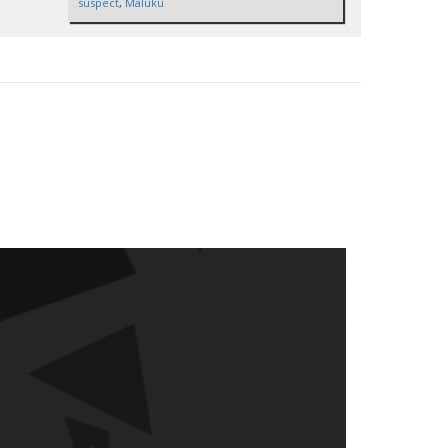
suspect
,
Maluku