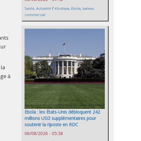
/
Santé
,
Actualité
Kinshasa
,
Ebola
,
bateau
commercial
ants
our
 la
age à
Ebola : les États-Unis débloquent 242
millions USD supplémentaires pour
soutenir la riposte en RDC
06/08/2026 - 05:38