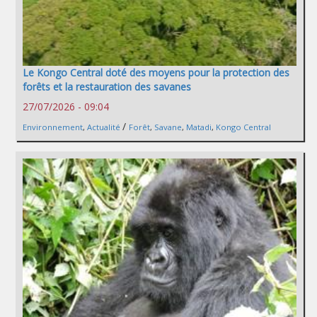
Le Kongo Central doté des moyens pour la protection des
forêts et la restauration des savanes
27/07/2026 - 09:04
/
Environnement
,
Actualité
Forêt
,
Savane
,
Matadi
,
Kongo Central