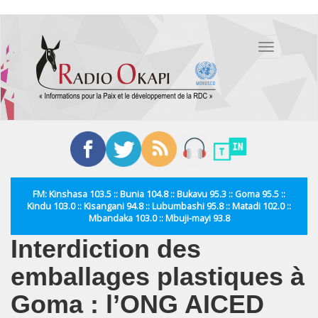
Aller
au
Toggle
contenu
navigation
principal
FM: Kinshasa 103.5 :: Bunia 104.8 :: Bukavu 95.3 :: Goma 95.5 ::
Kindu 103.0 :: Kisangani 94.8 :: Lubumbashi 95.8 :: Matadi 102.0 ::
Mbandaka 103.0 :: Mbuji-mayi 93.8
Interdiction des
emballages plastiques à
Goma : l’ONG AICED