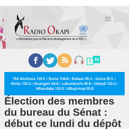
Aller
au
Toggle
contenu
navigation
principal
FM: Kinshasa 103.5 :: Bunia 104.8 :: Bukavu 95.3 :: Goma 95.5 ::
Kindu 103.0 :: Kisangani 94.8 :: Lubumbashi 95.8 :: Matadi 102.0 ::
Mbandaka 103.0 :: Mbuji-mayi 93.8
Élection des membres
du bureau du Sénat :
début ce lundi du dépôt