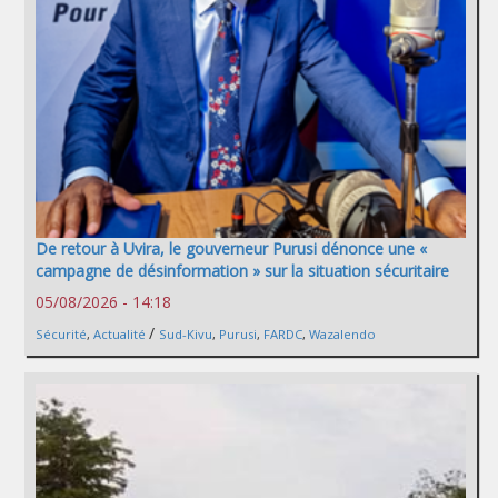
De retour à Uvira, le gouverneur Purusi dénonce une «
campagne de désinformation » sur la situation sécuritaire
05/08/2026 - 14:18
/
Sécurité
,
Actualité
Sud-Kivu
,
Purusi
,
FARDC
,
Wazalendo