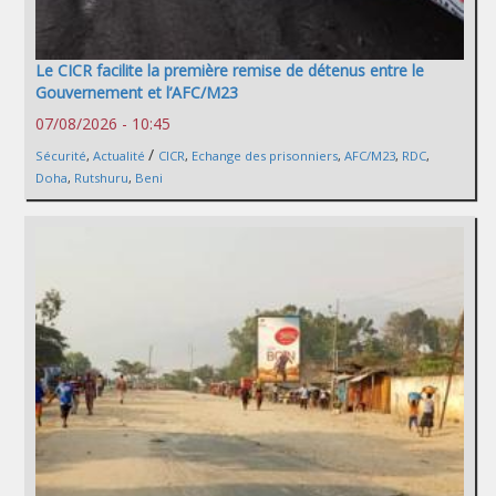
Le CICR facilite la première remise de détenus entre le
Gouvernement et l’AFC/M23
07/08/2026 - 10:45
/
Sécurité
,
Actualité
CICR
,
Echange des prisonniers
,
AFC/M23
,
RDC
,
Doha
,
Rutshuru
,
Beni