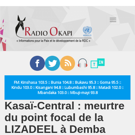
Aller
au
Toggle
contenu
navigation
principal
FM: Kinshasa 103.5 :: Bunia 104.8 :: Bukavu 95.3 :: Goma 95.5 ::
Kindu 103.0 :: Kisangani 94.8 :: Lubumbashi 95.8 :: Matadi 102.0 ::
Mbandaka 103.0 :: Mbuji-mayi 93.8
Kasaï-Central : meurtre
du point focal de la
LIZADEEL à Demba