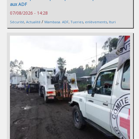
aux ADF
07/08/2026 - 14:28
/
Sécurité
,
Actualité
Mambasa. ADF
,
Tueries
,
enlèvements
,
Ituri