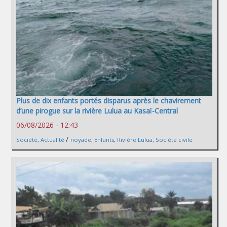
Plus de dix enfants portés disparus après le chavirement
d’une pirogue sur la rivière Lulua au Kasaï-Central
06/08/2026 - 12:43
/
Société
,
Actualité
noyade
,
Enfants
,
Rivière Lulua
,
Société civile