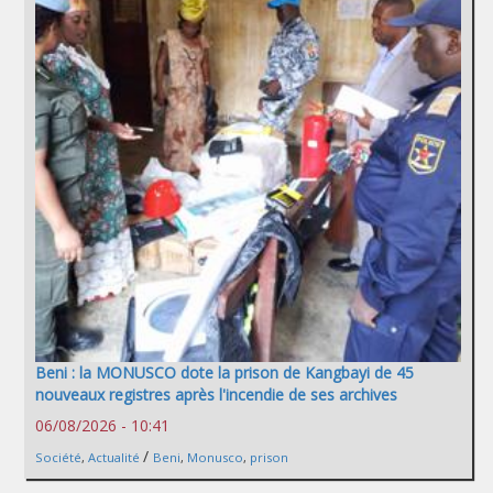
Beni : la MONUSCO dote la prison de Kangbayi de 45
nouveaux registres après l'incendie de ses archives
06/08/2026 - 10:41
/
Société
,
Actualité
Beni
,
Monusco
,
prison