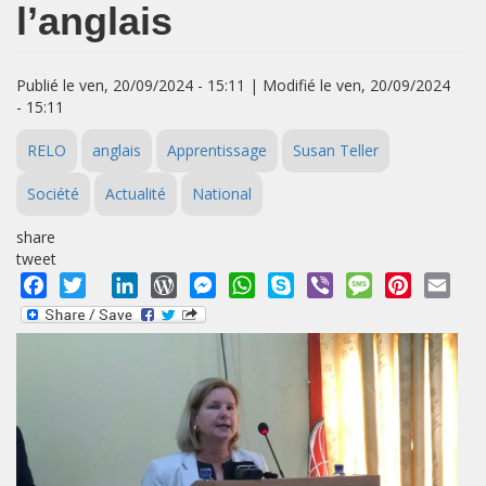
l’anglais
Publié le ven, 20/09/2024 - 15:11 | Modifié le ven, 20/09/2024
- 15:11
RELO
anglais
Apprentissage
Susan Teller
Société
Actualité
National
share
tweet
Facebook
Twitter
LinkedIn
WordPress
Messenger
WhatsApp
Skype
Viber
Message
Pinterest
Emai