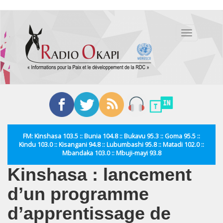
Aller
au
Toggle
contenu
navigation
principal
FM: Kinshasa 103.5 :: Bunia 104.8 :: Bukavu 95.3 :: Goma 95.5 ::
Kindu 103.0 :: Kisangani 94.8 :: Lubumbashi 95.8 :: Matadi 102.0 ::
Mbandaka 103.0 :: Mbuji-mayi 93.8
Kinshasa : lancement
d’un programme
d’apprentissage de