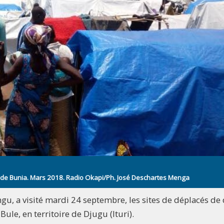
l de Bunia. Mars 2018. Radio Okapi/Ph. José Deschartes Menga
gu, a visité mardi 24 septembre, les sites de déplacés de
 Bule, en territoire de Djugu (Ituri).