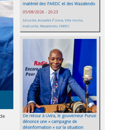
matériel des FARDC et des Wazalendo
05/08/2026 - 20:23
/
Sécurité
,
Actualité
Uvira
,
Ville morte
,
Insécurité
,
Wazalendo
,
FARDC
 de
De retour à Uvira, le gouverneur Purusi
dénonce une « campagne de
désinformation » sur la situation