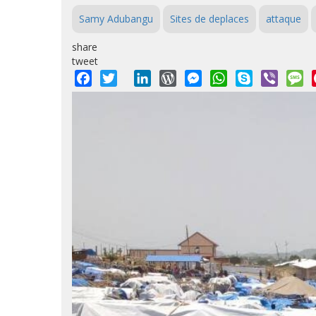
Samy Adubangu
Sites de deplaces
attaque
share
tweet
Facebook
Twitter
LinkedIn
WordPress
Messenger
WhatsApp
Skype
Viber
M