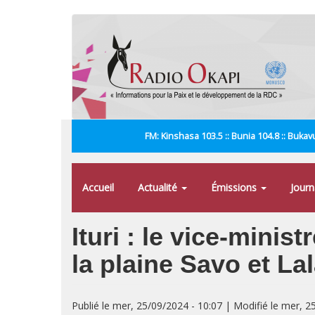
Aller
au
contenu
principal
FM: Kinshasa 103.5 :: Bunia 104.8 :: Bukavu
Accueil
Actualité
Émissions
Jour
Ituri : le vice-minis
la plaine Savo et L
Publié le mer, 25/09/2024 - 10:07 | Modifié le mer, 2