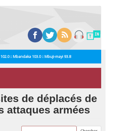
i 102.0 :: Mbandaka 103.0 :: Mbuji-mayi 93.8
 sites de déplacés de
es attaques armées
Chercher