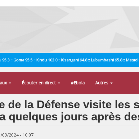
 95.3 :: Goma 95.5 :: Kindu 103.0 :: Kisangani 94.8 :: Lubumbashi 95.8 :: Matad
naux
Écouter en direct
#Ebola
Autres
tre de la Défense visite les
ala quelques jours après d
5/09/2024 - 10:07