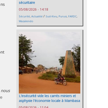
sécuritaire
ins
05/08/2026 - 14:18
/
Sécurité
,
Actualité
Sud-Kivu
,
Purusi
,
FARDC
,
Wazalendo
ont
, nous
L'insécurité vide les carrés miniers et
in
asphyxie l'économie locale à Mambasa
05/08/2026 - 11:04