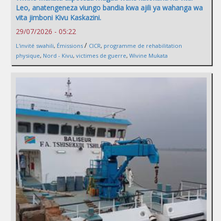
Leo, anatengeneza viungo bandia kwa ajili ya wahanga wa
vita jimboni Kivu Kaskazini.
29/07/2026 - 05:22
/
L'invité swahili
,
Émissions
CICR
,
programme de rehabilitation
physique
,
Nord - Kivu
,
victimes de guerre
,
Wivine Mukata