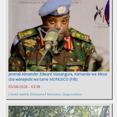
Jenerali Alexander Edward Masangura, Kamanda wa Kikosi
cha wanajeshi wa tume MONUSCO (FIB)
05/08/2026 - 03:38
/
L'invité swahili
,
Émissions
Monusco
,
Casques bleus