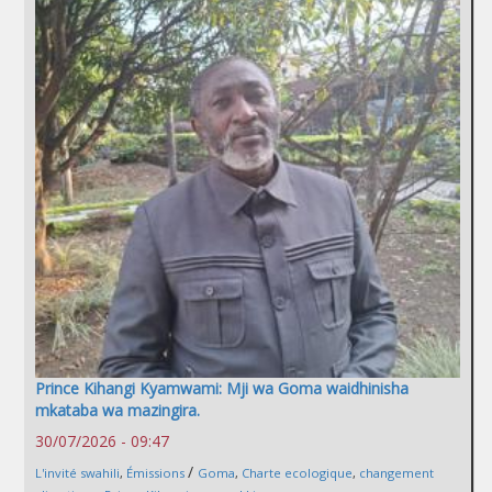
Prince Kihangi Kyamwami: Mji wa Goma waidhinisha
mkataba wa mazingira.
30/07/2026 - 09:47
/
L'invité swahili
,
Émissions
Goma
,
Charte ecologique
,
changement