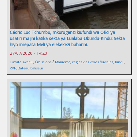
Cédric Luc Tchumbu, mkurugenzi kiufundi wa Ofici ya
usafiri majini katika sekta ya Lualaba-Ubundu-Kindu: Sekta
hiyo imepata Meli ya elekekezi baharini.
27/07/2026 - 14:20
/
L'invité swahili
,
Émissions
Maniema
,
regies des voies fluviales
,
Kindu
,
RVF
,
Bateau baliseur