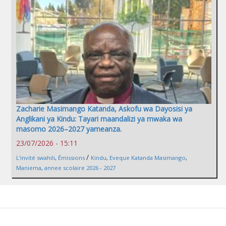
Zacharie Masimango Katanda, Askofu wa Dayosisi ya
Anglikani ya Kindu: Tayari maandalizi ya mwaka wa
masomo 2026–2027 yameanza.
23/07/2026 - 15:11
/
L'invité swahili
,
Émissions
Kindu
,
Eveque Katanda Masimango
,
Maniema
,
annee scolaire 2026 - 2027