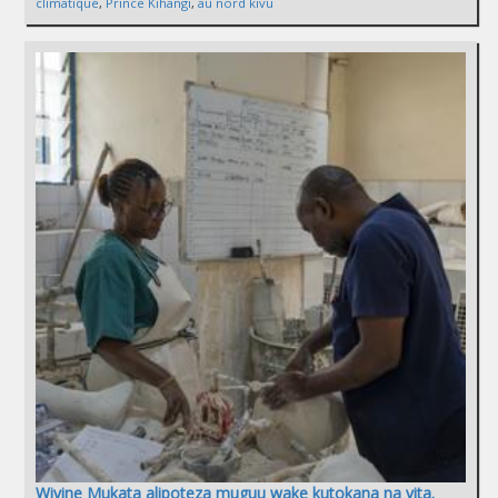
climatique
,
Prince Kihangi
,
au nord kivu
Wivine Mukata alipoteza muguu wake kutokana na vita.