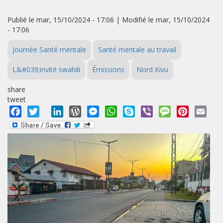
Publié le mar, 15/10/2024 - 17:06 | Modifié le mar, 15/10/2024
- 17:06
Journée Santé mentale
Santé mentale au travail
L&#039;invité swahili
Émissions
Nord Kivu
share
tweet
Facebook
Twitter
LinkedIn
WordPress
Messenger
WhatsApp
Skype
Viber
Message
Pinterest
Emai