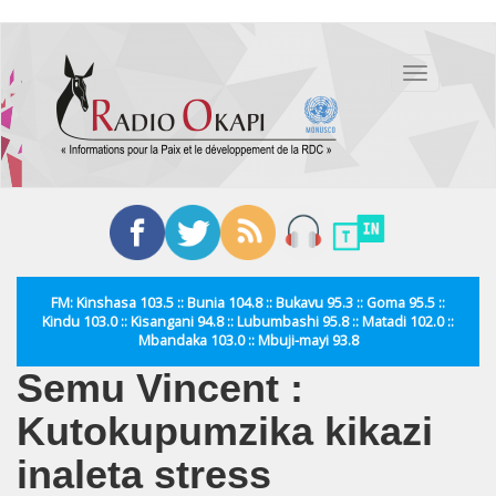
Aller
au
Toggle
contenu
navigation
principal
FM: Kinshasa 103.5 :: Bunia 104.8 :: Bukavu 95.3 :: Goma 95.5 ::
Kindu 103.0 :: Kisangani 94.8 :: Lubumbashi 95.8 :: Matadi 102.0 ::
Mbandaka 103.0 :: Mbuji-mayi 93.8
Semu Vincent :
Kutokupumzika kikazi
inaleta stress