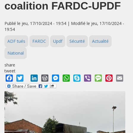
coalition FARDC-UPDF
Publié le jeu, 17/10/2024 - 19:54 | Modifié le jeu, 17/10/2024 -
19:54
ADF tués
FARDC
Updf
Sécurité
Actualité
National
share
tweet
Facebook
Twitter
LinkedIn
WordPress
Messenger
WhatsApp
Skype
Viber
Message
Pinterest
Emai