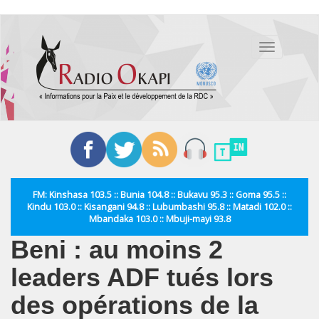
Aller
au
Toggle
contenu
navigation
principal
FM: Kinshasa 103.5 :: Bunia 104.8 :: Bukavu 95.3 :: Goma 95.5 ::
Kindu 103.0 :: Kisangani 94.8 :: Lubumbashi 95.8 :: Matadi 102.0 ::
Mbandaka 103.0 :: Mbuji-mayi 93.8
Beni : au moins 2
leaders ADF tués lors
des opérations de la