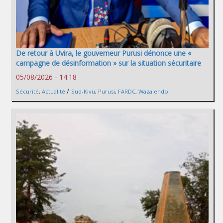
De retour à Uvira, le gouverneur Purusi dénonce une «
campagne de désinformation » sur la situation sécuritaire
05/08/2026 - 14:18
/
Sécurité
,
Actualité
Sud-Kivu
,
Purusi
,
FARDC
,
Wazalendo