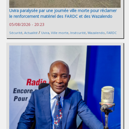
Uvira paralysée par une journée ville morte pour réclamer
le renforcement matériel des FARDC et des Wazalendo
05/08/2026 - 20:23
/
Sécurité
,
Actualité
Uvira
,
Ville morte
,
Insécurité
,
Wazalendo
,
FARDC