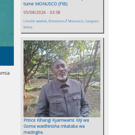
tume MONUSCO (FIB)
05/08/2026 - 03:38
/
L'invité swahili
,
Émissions
Monusco
,
Casques
bleus
mmia
Prince Kihangi Kyamwami: Mji wa
Goma waidhinisha mkataba wa
mazingira.