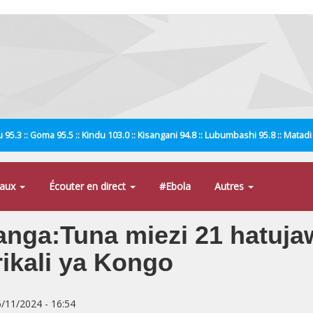
 95.3 :: Goma 95.5 :: Kindu 103.0 :: Kisangani 94.8 :: Lubumbashi 95.8 :: Matad
naux
Écouter en direct
#Ebola
Autres
anga:Tuna miezi 21 hatuja
ikali ya Kongo
6/11/2024 - 16:54