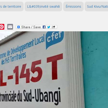
 de territoire
L&#039;invité swahili
Émissions
Sud Kivu/Nat
essage
Pinterest
Email