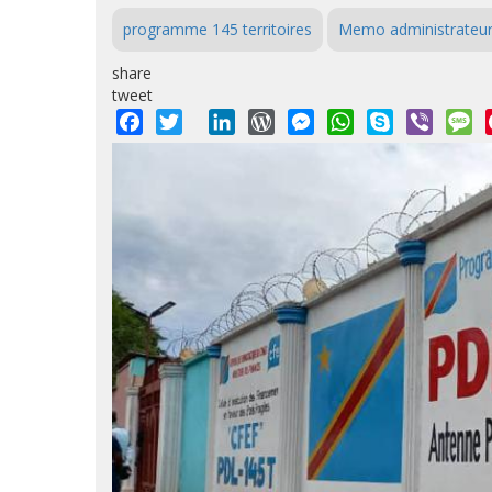
programme 145 territoires
Memo administrateurs
share
tweet
Facebook
Twitter
LinkedIn
WordPress
Messenger
WhatsApp
Skype
Viber
M