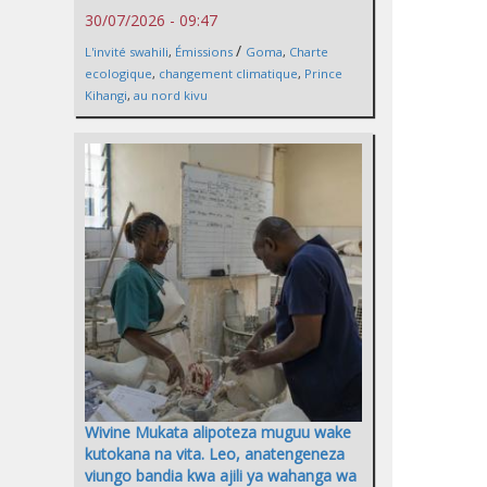
30/07/2026 - 09:47
/
L'invité swahili
,
Émissions
Goma
,
Charte
ecologique
,
changement climatique
,
Prince
Kihangi
,
au nord kivu
Wivine Mukata alipoteza muguu wake
kutokana na vita. Leo, anatengeneza
viungo bandia kwa ajili ya wahanga wa