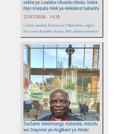
sekta ya Lualaba-Ubundu-Kindu: Sekta
hiyo imepata Meli ya elekekezi baharini.
27/07/2026 - 14:20
/
L'invité swahili
,
Émissions
Maniema
,
regies
des voies fluviales
,
Kindu
,
RVF
,
Bateau baliseur
Zacharie Masimango Katanda, Askofu
wa Dayosisi ya Anglikani ya Kindu: