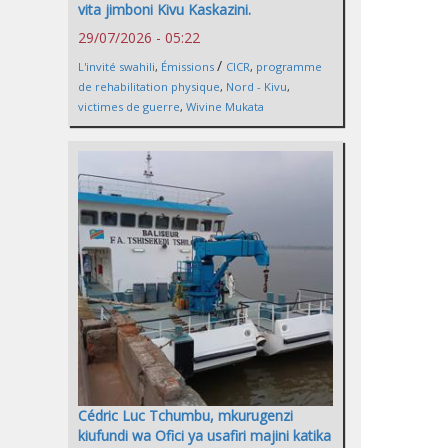
vita jimboni Kivu Kaskazini.
29/07/2026 - 05:22
/
L'invité swahili
,
Émissions
CICR
,
programme
de rehabilitation physique
,
Nord - Kivu
,
victimes de guerre
,
Wivine Mukata
Cédric Luc Tchumbu, mkurugenzi
kiufundi wa Ofici ya usafiri majini katika