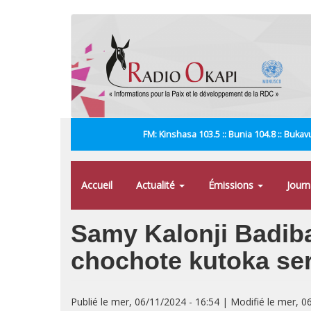
Aller
au
contenu
principal
FM: Kinshasa 103.5 :: Bunia 104.8 :: Bukavu
Accueil
Actualité
Émissions
Jour
Samy Kalonji Badib
chochote kutoka ser
Publié le mer, 06/11/2024 - 16:54 | Modifié le mer, 0