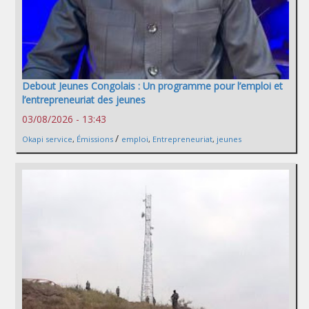
Debout Jeunes Congolais : Un programme pour l’emploi et
l’entrepreneuriat des jeunes
03/08/2026 - 13:43
/
Okapi service
,
Émissions
emploi
,
Entrepreneuriat
,
jeunes