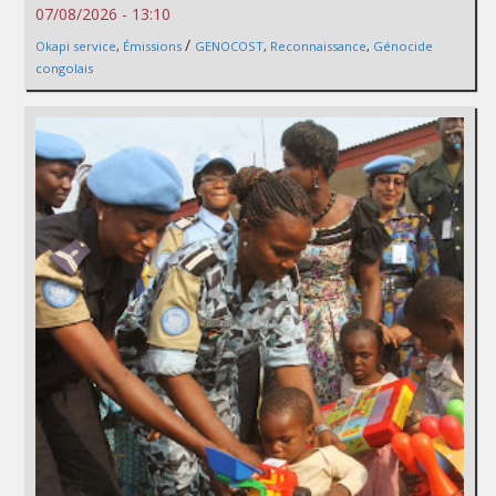
07/08/2026 - 13:10
/
Okapi service
,
Émissions
GENOCOST
,
Reconnaissance
,
Génocide
congolais