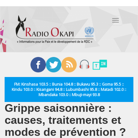
Aller
au
Toggle
contenu
navigation
principal
FM: Kinshasa 103.5 :: Bunia 104.8 :: Bukavu 95.3 :: Goma 95.5 ::
Kindu 103.0 :: Kisangani 94.8 :: Lubumbashi 95.8 :: Matadi 102.0 ::
Mbandaka 103.0 :: Mbuji-mayi 93.8
Grippe saisonnière :
causes, traitements et
modes de prévention ?