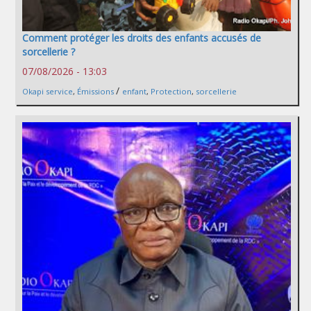
Comment protéger les droits des enfants accusés de
sorcellerie ?
07/08/2026 - 13:03
/
Okapi service
,
Émissions
enfant
,
Protection
,
sorcellerie