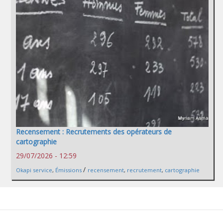
Recensement : Recrutements des opérateurs de
cartographie
29/07/2026 - 12:59
/
Okapi service
,
Émissions
recensement
,
recrutement
,
cartographie