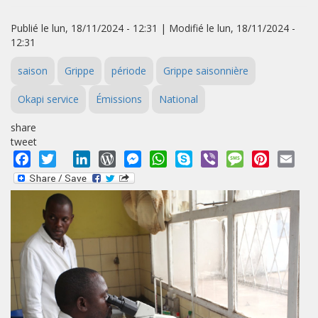
Publié le lun, 18/11/2024 - 12:31 | Modifié le lun, 18/11/2024 -
12:31
saison
Grippe
période
Grippe saisonnière
Okapi service
Émissions
National
share
tweet
Facebook
Twitter
LinkedIn
WordPress
Messenger
WhatsApp
Skype
Viber
Message
Pinterest
Emai