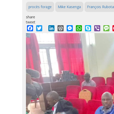
procès forage
Mike Kasenga
François Rubota
share
tweet
Facebook
Twitter
LinkedIn
WordPress
Messenger
WhatsApp
Skype
Viber
M