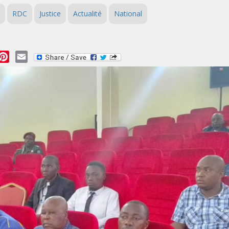
RDC
Justice
Actualité
National
essage
Pinterest
Email