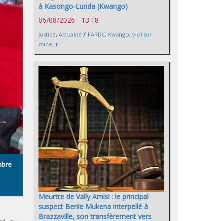
à Kasongo-Lunda (Kwango)
06/08/2026 - 13:18
/
Justice
,
Actualité
FARDC
,
Kwango
,
viol sur
mineur
mbre
Meurtre de Vally Amisi : le principal
suspect Benie Mukena interpellé à
Brazzaville, son transfèrement vers