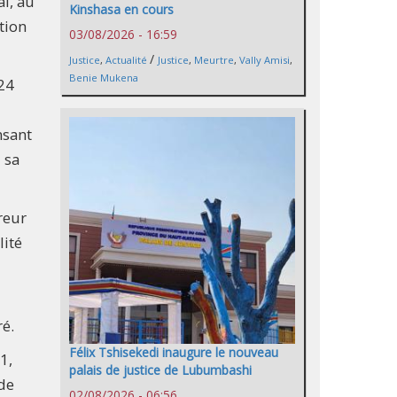
l, au
Kinshasa en cours
tion
03/08/2026 - 16:59
/
Justice
,
Actualité
Justice
,
Meurtre
,
Vally Amisi
,
Benie Mukena
 24
nsant
 sa
reur
lité
ré.
Félix Tshisekedi inaugure le nouveau
1,
palais de justice de Lubumbashi
 de
02/08/2026 - 06:56