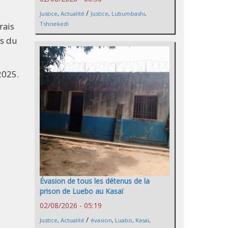
/
Justice
,
Actualité
Justice
,
Lubumbashi
,
Tshisekedi
rais
ns du
2025.
Évasion de tous les détenus de la
prison de Luebo au Kasaï
02/08/2026 - 05:19
/
Justice
,
Actualité
évasion
,
Luabo
,
Kasaï
,