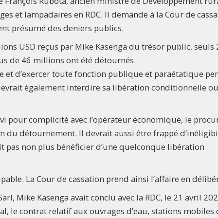
 François Rubota, ancien ministre de Développement rura
ages et lampadaires en RDC. Il demande à la Cour de cassa
nt présumé des deniers publics.
llions USD reçus par Mike Kasenga du trésor public, seuls
us de 46 millions ont été détournés.
vote et d’exercer toute fonction publique et paraétatique pe
devrait également interdire sa libération conditionnelle ou
vi pour complicité avec l’opérateur économique, le procu
n du détournement. Il devrait aussi être frappé d’inéligibi
ait pas non plus bénéficier d’une quelconque libération
ble. La Cour de cassation prend ainsi l’affaire en délibé
l, Mike Kasenga avait conclu avec la RDC, le 21 avril 202
l, le contrat relatif aux ouvrages d’eau, stations mobiles