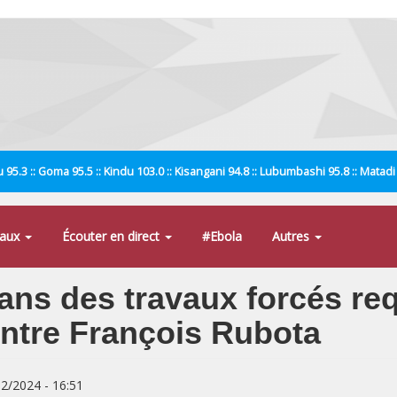
 95.3 :: Goma 95.5 :: Kindu 103.0 :: Kisangani 94.8 :: Lubumbashi 95.8 :: Matad
naux
Écouter en direct
#Ebola
Autres
 ans des travaux forcés re
ntre François Rubota
12/2024 - 16:51