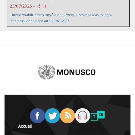
23/07/2026 - 15:11
/
L'invité swahili
,
Émissions
Kindu
,
Eveque Katanda Masimango
,
Maniema
,
annee scolaire 2026 - 2027
Accueil