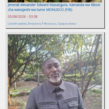
Jenerali Alexander Edward Masangura, Kamanda wa Kikosi
cha wanajeshi wa tume MONUSCO (FIB)
05/08/2026 - 03:38
/
L'invité swahili
,
Émissions
Monusco
,
Casques bleus