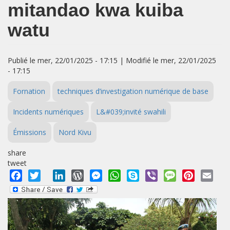
mitandao kwa kuiba
watu
Publié le mer, 22/01/2025 - 17:15 | Modifié le mer, 22/01/2025
- 17:15
Fornation
techniques d’investigation numérique de base
Incidents numériques
L&#039;invité swahili
Émissions
Nord Kivu
share
tweet
Facebook
Twitter
LinkedIn
WordPress
Messenger
WhatsApp
Skype
Viber
Message
Pinterest
Emai