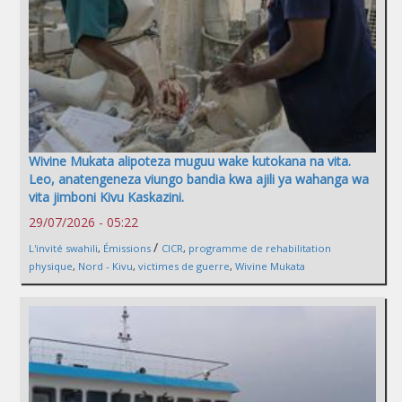
Wivine Mukata alipoteza muguu wake kutokana na vita.
Leo, anatengeneza viungo bandia kwa ajili ya wahanga wa
vita jimboni Kivu Kaskazini.
29/07/2026 - 05:22
/
L'invité swahili
,
Émissions
CICR
,
programme de rehabilitation
physique
,
Nord - Kivu
,
victimes de guerre
,
Wivine Mukata