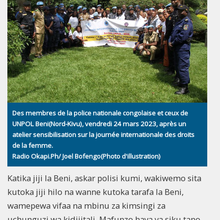
Des membres de la police nationale congolaise et ceux de
UNPOL Beni(Nord-Kivu), vendredi 24 mars 2023, après un
atelier sensibilisation sur la journée internationale des droits
de la femme.
Radio Okapi.Ph/ Joel Bofengo(Photo d'illustration)
Katika jiji la Beni, askar polisi kumi, wakiwemo sita
kutoka jiji hilo na wanne kutoka tarafa la Beni,
wamepewa vifaa na mbinu za kimsingi za
uchunguzi wa kidijitali. Mafunzo haya ya siku tano