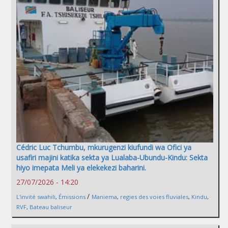
Cédric Luc Tchumbu, mkurugenzi kiufundi wa Ofici ya
usafiri majini katika sekta ya Lualaba-Ubundu-Kindu: Sekta
hiyo imepata Meli ya elekekezi baharini.
27/07/2026 - 14:20
/
L'invité swahili
,
Émissions
Maniema
,
regies des voies fluviales
,
Kindu
,
RVF
,
Bateau baliseur