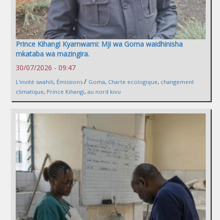
Prince Kihangi Kyamwami: Mji wa Goma waidhinisha
mkataba wa mazingira.
30/07/2026 - 09:47
/
L'invité swahili
,
Émissions
Goma
,
Charte ecologique
,
changement
climatique
,
Prince Kihangi
,
au nord kivu