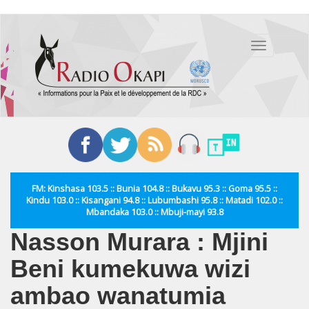
Aller
au
Toggle
contenu
navigation
principal
FM: Kinshasa 103.5 :: Bunia 104.8 :: Bukavu 95.3 :: Goma 95.5 ::
Kindu 103.0 :: Kisangani 94.8 :: Lubumbashi 95.8 :: Matadi 102.0 ::
Mbandaka 103.0 :: Mbuji-mayi 93.8
Nasson Murara : Mjini
Beni kumekuwa wizi
ambao wanatumia