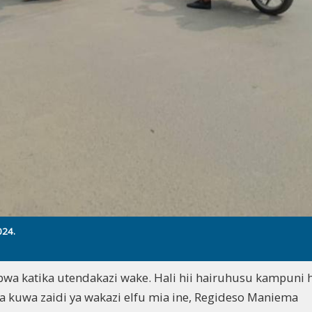
024.
a katika utendakazi wake. Hali hii hairuhusu kampuni h
 kuwa zaidi ya wakazi elfu mia ine, Regideso Maniema