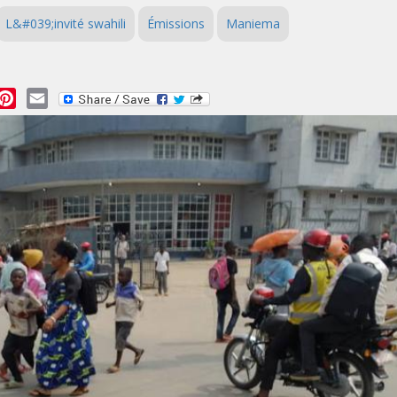
L&#039;invité swahili
Émissions
Maniema
essage
Pinterest
Email