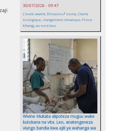
30/07/2026 - 09:47
aji
/
L'invité swahili
,
Émissions
Goma
,
Charte
ecologique
,
changement climatique
,
Prince
Kihangi
,
au nord kivu
Wivine Mukata alipoteza muguu wake
kutokana na vita. Leo, anatengeneza
viungo bandia kwa ajili ya wahanga wa