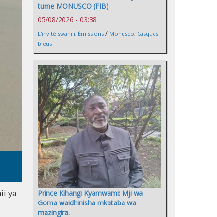
tume MONUSCO (FIB)
05/08/2026 - 03:38
/
L'invité swahili
,
Émissions
Monusco
,
Casques
bleus
ii ya
Prince Kihangi Kyamwami: Mji wa
Goma waidhinisha mkataba wa
mazingira.