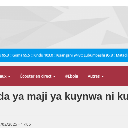
 95.3 :: Goma 95.5 :: Kindu 103.0 :: Kisangani 94.8 :: Lubumbashi 95.8 :: Matad
naux
Écouter en direct
#Ebola
Autres
ida ya maji ya kuynwa ni
5/02/2025 - 17:05