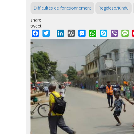
Difficultés de fonctionnement
Regideso/Kindu
share
tweet
Facebook
Twitter
LinkedIn
WordPress
Messenger
WhatsApp
Skype
Viber
M