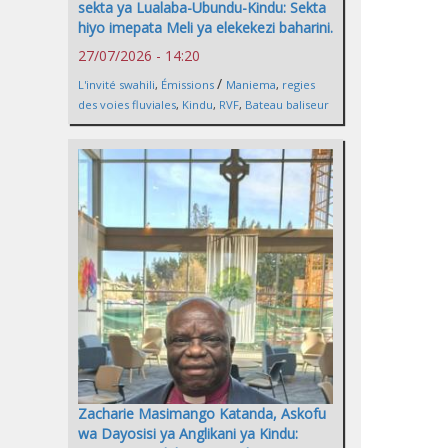
sekta ya Lualaba-Ubundu-Kindu: Sekta
hiyo imepata Meli ya elekekezi baharini.
27/07/2026 - 14:20
/
L'invité swahili
,
Émissions
Maniema
,
regies
des voies fluviales
,
Kindu
,
RVF
,
Bateau baliseur
Zacharie Masimango Katanda, Askofu
wa Dayosisi ya Anglikani ya Kindu: