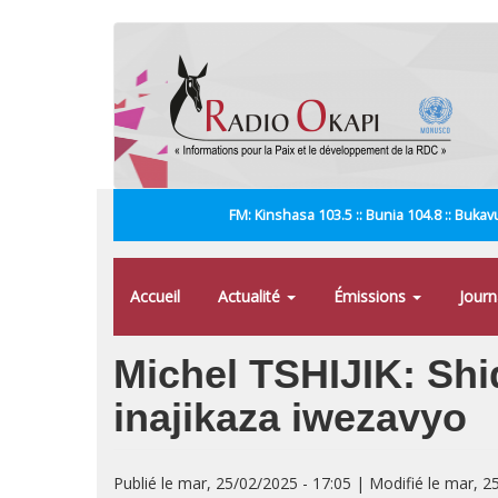
Aller
au
contenu
principal
FM: Kinshasa 103.5 :: Bunia 104.8 :: Bukavu
Accueil
Actualité
Émissions
Jour
Michel TSHIJIK: Sh
inajikaza iwezavyo
Publié le mar, 25/02/2025 - 17:05 | Modifié le mar, 2