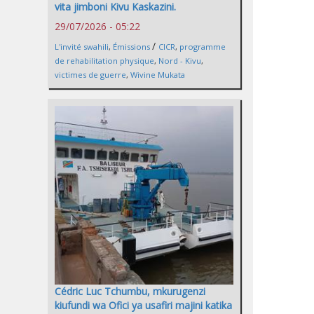
vita jimboni Kivu Kaskazini.
29/07/2026 - 05:22
/
L'invité swahili
,
Émissions
CICR
,
programme
de rehabilitation physique
,
Nord - Kivu
,
victimes de guerre
,
Wivine Mukata
Cédric Luc Tchumbu, mkurugenzi
kiufundi wa Ofici ya usafiri majini katika