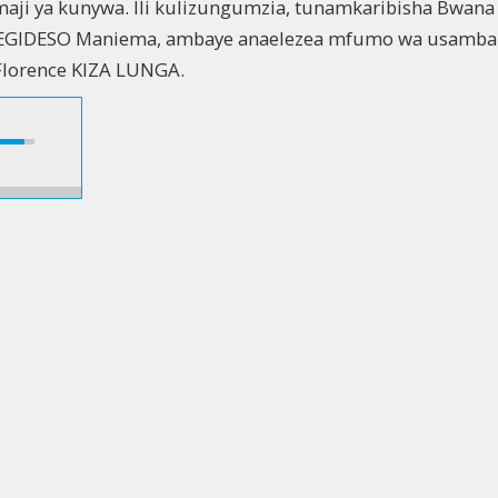
maji ya kunywa. Ili kulizungumzia, tunamkaribisha Bwana
REGIDESO Maniema, ambaye anaelezea mfumo wa usambaz
 Florence KIZA LUNGA.