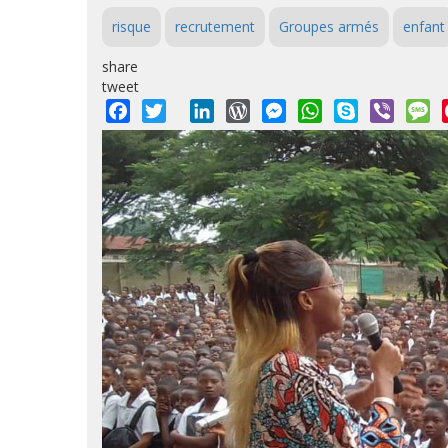
risque
recrutement
Groupes armés
enfant
share
tweet
Facebook
Twitter
LinkedIn
WordPress
Messenger
WhatsApp
Skype
Viber
M