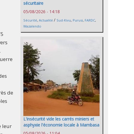
sécuritaire
05/08/2026 - 14:18
/
Sécurité
,
Actualité
Sud-Kivu
,
Purusi
,
FARDC
,
Wazalendo
75
vers
.
guerre
des
rès de
oles
L'insécurité vide les carrés miniers et
asphyxie l'économie locale à Mambasa
e leur
05/08/2026 - 11:04