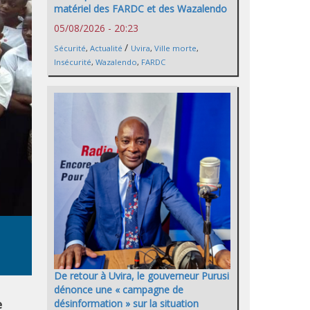
matériel des FARDC et des Wazalendo
05/08/2026 - 20:23
/
Sécurité
,
Actualité
Uvira
,
Ville morte
,
Insécurité
,
Wazalendo
,
FARDC
De retour à Uvira, le gouverneur Purusi
dénonce une « campagne de
e
désinformation » sur la situation