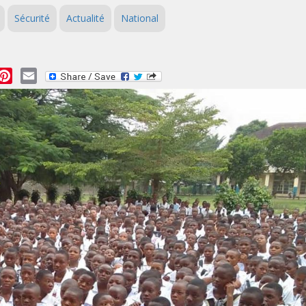
Sécurité
Actualité
National
essage
Pinterest
Email