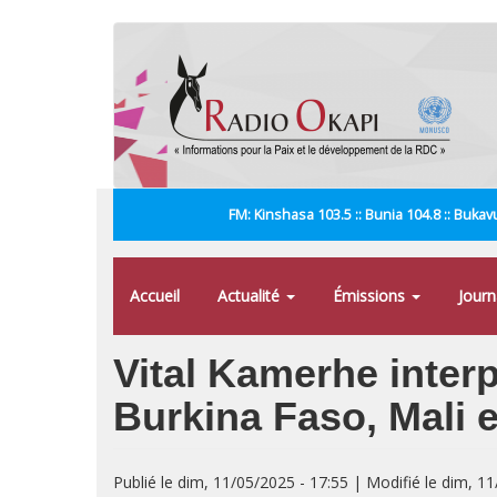
Aller
au
contenu
principal
FM: Kinshasa 103.5 :: Bunia 104.8 :: Bukavu
Accueil
Actualité
Émissions
Jour
Vital Kamerhe interp
Burkina Faso, Mali e
Publié le dim, 11/05/2025 - 17:55 | Modifié le dim, 1