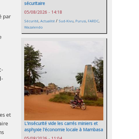
sécuritaire
05/08/2026 - 14:18
é par
/
Sécurité
,
Actualité
Sud-Kivu
,
Purusi
,
FARDC
,
Wazalendo
e
t-
d-
es et
aire
L'insécurité vide les carrés miniers et
asphyxie l'économie locale à Mambasa
ns
05/08/2026 - 11:04