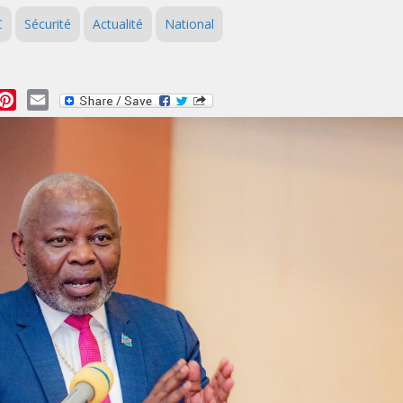
C
Sécurité
Actualité
National
essage
Pinterest
Email