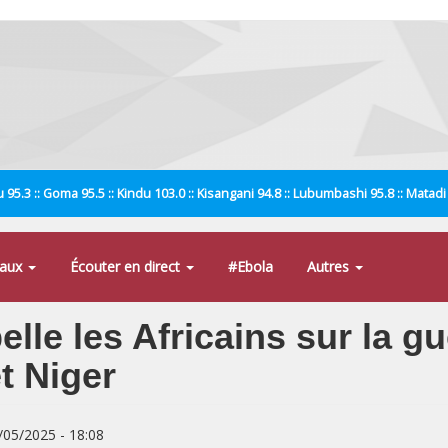
 95.3 :: Goma 95.5 :: Kindu 103.0 :: Kisangani 94.8 :: Lubumbashi 95.8 :: Matad
naux
Écouter en direct
#Ebola
Autres
elle les Africains sur la g
t Niger
1/05/2025 - 18:08