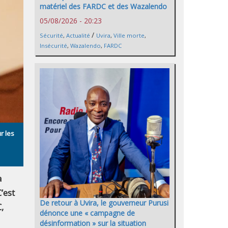
matériel des FARDC et des Wazalendo
05/08/2026 - 20:23
/
Sécurité
,
Actualité
Uvira
,
Ville morte
,
Insécurité
,
Wazalendo
,
FARDC
r les
a
’est
De retour à Uvira, le gouverneur Purusi
,
dénonce une « campagne de
désinformation » sur la situation