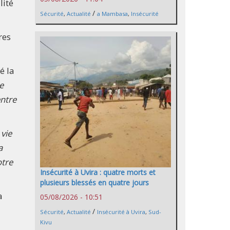
lité
/
Sécurité
,
Actualité
a Mambasa
,
Insécurité
res
é la
e
entre
 vie
a
otre
Insécurité à Uvira : quatre morts et
plusieurs blessés en quatre jours
a
05/08/2026 - 10:51
/
Sécurité
,
Actualité
Insécurité à Uvira
,
Sud-
Kivu