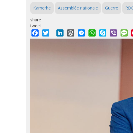
Kamerhe
Assemblée nationale
Guerre
RD
share
tweet
Facebook
Twitter
LinkedIn
WordPress
Messenger
WhatsApp
Skype
Viber
M