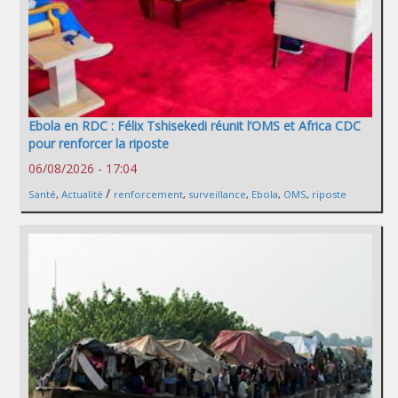
Ebola en RDC : Félix Tshisekedi réunit l’OMS et Africa CDC
pour renforcer la riposte
06/08/2026 - 17:04
/
Santé
,
Actualité
renforcement
,
surveillance
,
Ebola
,
OMS
,
riposte