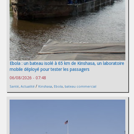
Ebola : un bateau isolé à 65 km de Kinshasa, un laboratoire
mobile déployé pour tester les passagers
06/08/2026 - 07:48
/
Santé
,
Actualité
Kinshasa
,
Ebola
,
bateau commercial