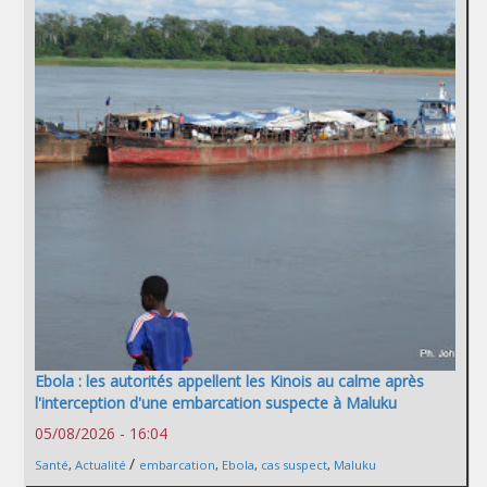
Ebola : les autorités appellent les Kinois au calme après
l'interception d'une embarcation suspecte à Maluku
05/08/2026 - 16:04
/
Santé
,
Actualité
embarcation
,
Ebola
,
cas suspect
,
Maluku