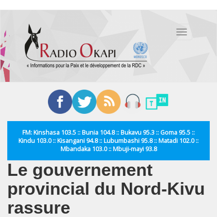
Aller
au
Toggle
contenu
navigation
principal
FM: Kinshasa 103.5 :: Bunia 104.8 :: Bukavu 95.3 :: Goma 95.5 ::
Kindu 103.0 :: Kisangani 94.8 :: Lubumbashi 95.8 :: Matadi 102.0 ::
Mbandaka 103.0 :: Mbuji-mayi 93.8
Le gouvernement
provincial du Nord-Kivu
rassure