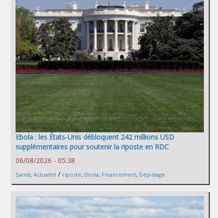
Ebola : les États-Unis débloquent 242 millions USD
supplémentaires pour soutenir la riposte en RDC
06/08/2026 - 05:38
/
Santé
,
Actualité
riposte
,
Ebola
,
Financement
,
Dépistage