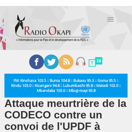
Aller
au
Toggle
contenu
navigation
principal
FM: Kinshasa 103.5 :: Bunia 104.8 :: Bukavu 95.3 :: Goma 95.5 ::
Kindu 103.0 :: Kisangani 94.8 :: Lubumbashi 95.8 :: Matadi 102.0 ::
Mbandaka 103.0 :: Mbuji-mayi 93.8
Attaque meurtrière de la
CODECO contre un
convoi de l'UPDF à