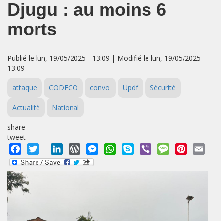
Djugu : au moins 6
morts
Publié le lun, 19/05/2025 - 13:09 | Modifié le lun, 19/05/2025 -
13:09
attaque
CODECO
convoi
Updf
Sécurité
Actualité
National
share
tweet
Facebook
Twitter
LinkedIn
WordPress
Messenger
WhatsApp
Skype
Viber
Message
Pinterest
Emai