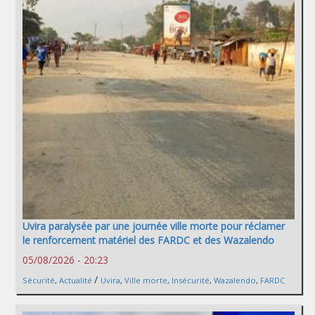
Uvira paralysée par une journée ville morte pour réclamer
le renforcement matériel des FARDC et des Wazalendo
05/08/2026 - 20:23
/
Sécurité
,
Actualité
Uvira
,
Ville morte
,
Insécurité
,
Wazalendo
,
FARDC