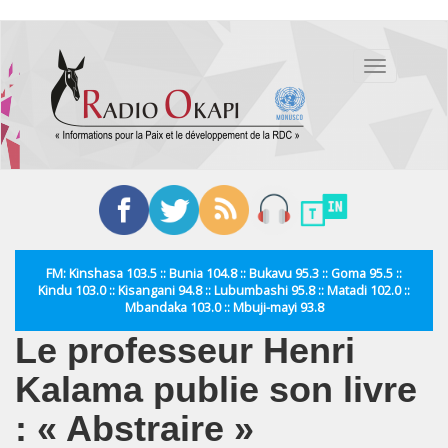
Aller
au
Toggle
contenu
navigation
principal
FM: Kinshasa 103.5 :: Bunia 104.8 :: Bukavu 95.3 :: Goma 95.5 ::
Kindu 103.0 :: Kisangani 94.8 :: Lubumbashi 95.8 :: Matadi 102.0 ::
Mbandaka 103.0 :: Mbuji-mayi 93.8
Le professeur Henri
Kalama publie son livre
: « Abstraire »