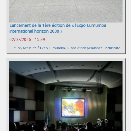
Lancement de la 1ère édition de « l’Expo Lumumba
international horizon 2030 »
02/07/2026 - 15:39
/
Culture
,
Actualité
Expo Lumumba
,
66 ans d'indépendance
,
inclusivité