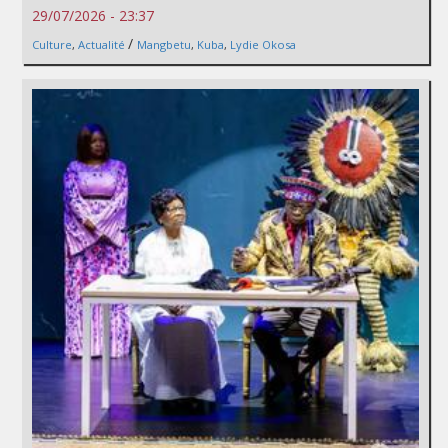
29/07/2026 - 23:37
/
Culture
,
Actualité
Mangbetu
,
Kuba
,
Lydie Okosa