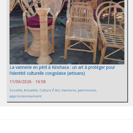
La vannerie en péril à Kinshasa : un art à protéger pour
l'identité culturelle congolaise (artisans)
11/06/2026 - 16:58
/
Société
,
Actualité
,
Culture
Art
,
Vannerie
,
patrimoine
,
approvisionnement