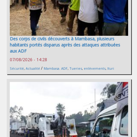
Des corps de civils découverts à Mambasa, plusieurs
habitants portés disparus après des attaques attribuées
aux ADF
07/08/2026 - 14:28
/
Sécurité
,
Actualité
Mambasa. ADF
,
Tueries
,
enlèvements
,
Ituri