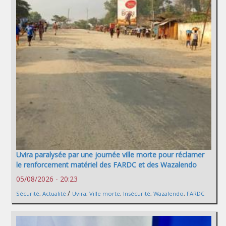
Uvira paralysée par une journée ville morte pour réclamer
le renforcement matériel des FARDC et des Wazalendo
05/08/2026 - 20:23
/
Sécurité
,
Actualité
Uvira
,
Ville morte
,
Insécurité
,
Wazalendo
,
FARDC