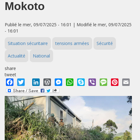
Mokoto
Publié le mer, 09/07/2025 - 16:01 | Modifié le mer, 09/07/2025
- 16:01
Situation sécuritaire
tensions armées
Sécurité
Actualité
National
share
tweet
Facebook
Twitter
LinkedIn
WordPress
Messenger
WhatsApp
Skype
Viber
Message
Pinterest
Emai