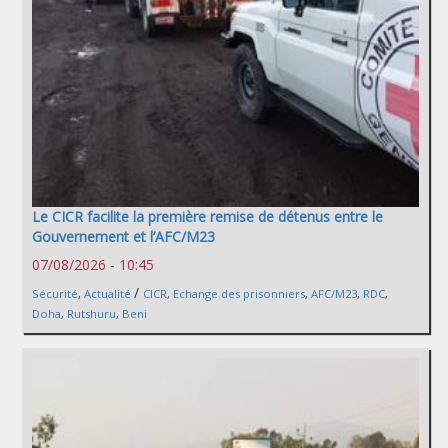
Le CICR facilite la première remise de détenus entre le
Gouvernement et l’AFC/M23
07/08/2026 - 10:45
/
Sécurité
,
Actualité
CICR
,
Echange des prisonniers
,
AFC/M23
,
RDC
,
Doha
,
Rutshuru
,
Beni