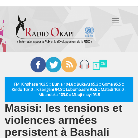
Aller
au
Toggle
contenu
navigation
principal
FM: Kinshasa 103.5 :: Bunia 104.8 :: Bukavu 95.3 :: Goma 95.5 ::
Kindu 103.0 :: Kisangani 94.8 :: Lubumbashi 95.8 :: Matadi 102.0 ::
Mbandaka 103.0 :: Mbuji-mayi 93.8
Masisi: les tensions et
violences armées
persistent à Bashali