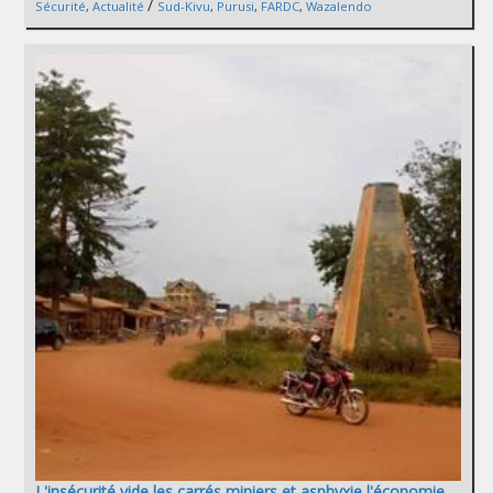
/
Sécurité
,
Actualité
Sud-Kivu
,
Purusi
,
FARDC
,
Wazalendo
L'insécurité vide les carrés miniers et asphyxie l'économie