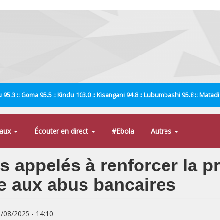
 95.3 :: Goma 95.5 :: Kindu 103.0 :: Kisangani 94.8 :: Lubumbashi 95.8 :: Matad
naux
Écouter en direct
#Ebola
Autres
s appelés à renforcer la p
 aux abus bancaires
2/08/2025 - 14:10