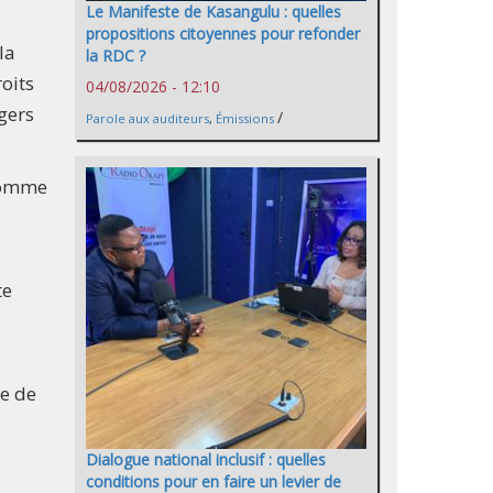
Le Manifeste de Kasangulu : quelles
propositions citoyennes pour refonder
la
la RDC ?
oits
04/08/2026 - 12:10
gers
/
Parole aux auditeurs
,
Émissions
 comme
te
le de
Dialogue national inclusif : quelles
conditions pour en faire un levier de