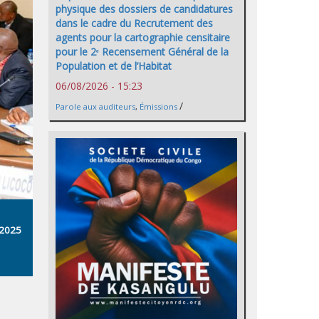
physique des dossiers de candidatures
dans le cadre du Recrutement des
agents pour la cartographie censitaire
pour le 2ᵉ Recensement Général de la
Population et de l’Habitat
06/08/2026 - 15:23
/
Parole aux auditeurs
,
Émissions
/2025