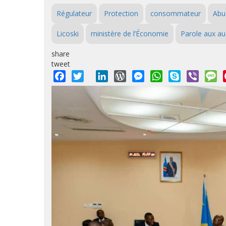
Régulateur
Protection
consommateur
Abu
Licoski
ministère de l’Économie
Parole aux au
share
tweet
Facebook
Twitter
LinkedIn
WordPress
Messenger
WhatsApp
Skype
Viber
M