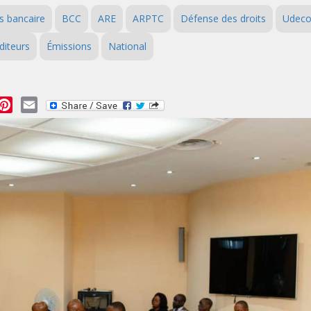
s bancaire
BCC
ARE
ARPTC
Défense des droits
Udec
diteurs
Émissions
National
essage
Pinterest
Email