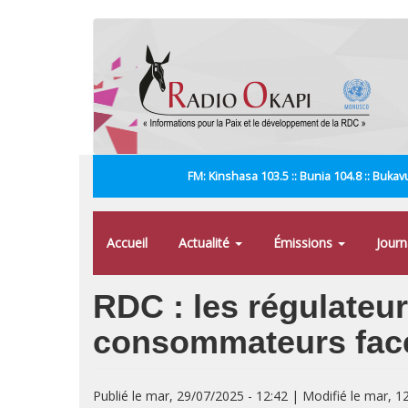
Aller
au
contenu
principal
FM: Kinshasa 103.5 :: Bunia 104.8 :: Bukavu
Accueil
Actualité
Émissions
Jour
RDC : les régulateur
consommateurs face
Publié le mar, 29/07/2025 - 12:42 | Modifié le mar, 1