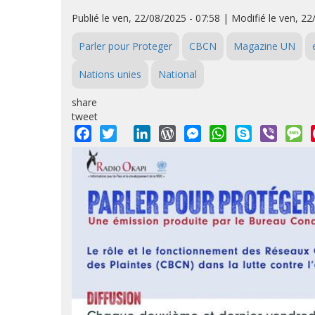
Publié le ven, 22/08/2025 - 07:58 | Modifié le ven, 22
Parler pour Proteger
CBCN
Magazine UN
Nations unies
National
share
tweet
Facebook
Twitter
LinkedIn
WordPress
Messenger
WhatsApp
Skype
Viber
M