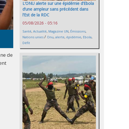
L’ONU alerte sur une épidémie d’Ebola
d’une ampleur sans précédent dans
l’Est de la RDC
05/08/2026 - 05:16
Santé
,
Actualité
,
Magazine UN
,
Émissions
,
/
Nations unies
Onu
,
alerte
,
épidémie
,
Ebola
,
Défit
ine de
ent