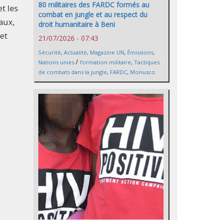
80 militaires des FARDC formés au
t les
combat en jungle et au respect du
eaux,
droit humanitaire à Beni
et
21/07/2026 - 07:43
Sécurité
,
Actualité
,
Magazine UN
,
Émissions
,
/
Nations unies
formation militaire
,
Tactiques
de combats dans la jungle
,
FARDC
,
Monusco