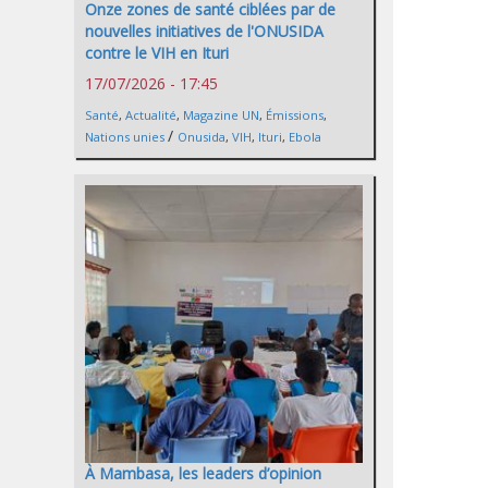
Onze zones de santé ciblées par de
nouvelles initiatives de l'ONUSIDA
contre le VIH en Ituri
17/07/2026 - 17:45
Santé
,
Actualité
,
Magazine UN
,
Émissions
,
/
Nations unies
Onusida
,
VIH
,
Ituri
,
Ebola
À Mambasa, les leaders d’opinion