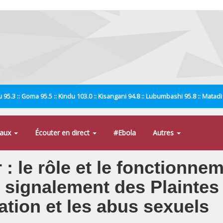
 95.3 :: Goma 95.5 :: Kindu 103.0 :: Kisangani 94.8 :: Lubumbashi 95.8 :: Matad
naux
Écouter en direct
#Ebola
Autres
 : le rôle et le fonctionn
signalement des Plaintes
tation et les abus sexuels