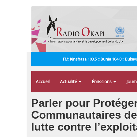
Aller
au
contenu
principal
FM: Kinshasa 103.5 :: Bunia 104.8 :: Bukavu
Accueil
Actualité
Émissions
Jour
Parler pour Protéger
Communautaires de 
lutte contre l’exploi