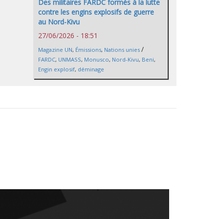
Des militaires FARDC formés à la lutte
contre les engins explosifs de guerre
au Nord-Kivu
27/06/2026 - 18:51
/
Magazine UN
,
Émissions
,
Nations unies
FARDC
,
UNMASS
,
Monusco
,
Nord-Kivu
,
Beni
,
Engin explosif
,
déminage