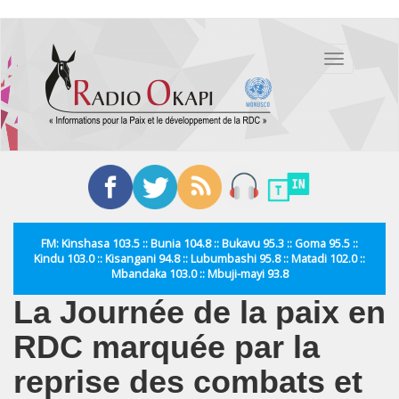
Aller
au
Toggle
contenu
navigation
principal
FM: Kinshasa 103.5 :: Bunia 104.8 :: Bukavu 95.3 :: Goma 95.5 ::
Kindu 103.0 :: Kisangani 94.8 :: Lubumbashi 95.8 :: Matadi 102.0 ::
Mbandaka 103.0 :: Mbuji-mayi 93.8
La Journée de la paix en
RDC marquée par la
reprise des combats et