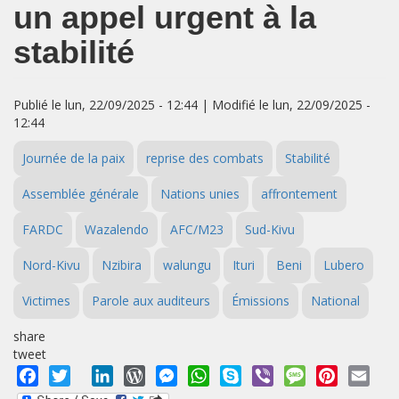
un appel urgent à la
stabilité
Publié le lun, 22/09/2025 - 12:44 | Modifié le lun, 22/09/2025 -
12:44
Journée de la paix
reprise des combats
Stabilité
Assemblée générale
Nations unies
affrontement
FARDC
Wazalendo
AFC/M23
Sud-Kivu
Nord-Kivu
Nzibira
walungu
Ituri
Beni
Lubero
Victimes
Parole aux auditeurs
Émissions
National
share
tweet
Facebook
Twitter
LinkedIn
WordPress
Messenger
WhatsApp
Skype
Viber
Message
Pinterest
Emai