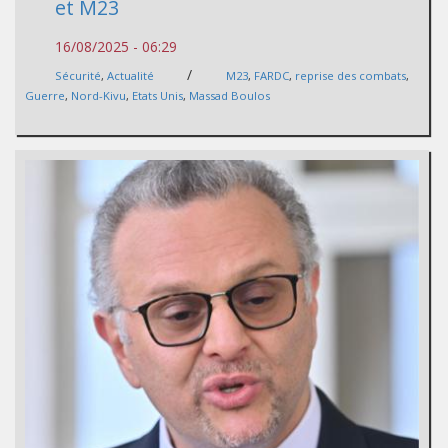
et M23
16/08/2025 - 06:29
/
Sécurité
,
Actualité
M23
,
FARDC
,
reprise des combats
,
Guerre
,
Nord-Kivu
,
Etats Unis
,
Massad Boulos