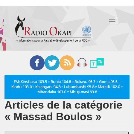
Aller
au
Toggle
contenu
navigation
principal
FM: Kinshasa 103.5 :: Bunia 104.8 :: Bukavu 95.3 :: Goma 95.5 ::
Kindu 103.0 :: Kisangani 94.8 :: Lubumbashi 95.8 :: Matadi 102.0 ::
Mbandaka 103.0 :: Mbuji-mayi 93.8
Articles de la catégorie
« Massad Boulos »