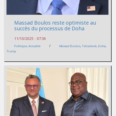
Massad Boulos reste optimiste au
succès du processus de Doha
11/10/2025 - 07:36
/
Politique
,
Actualité
Massad Boulos
,
Tshisekedi
,
Doha
,
Trump