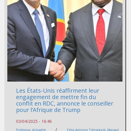
Les États-Unis réaffirment leur
engagement de mettre fin du
conflit en RDC, annonce le conseiller
pour l’Afrique de Trump
03/04/2025 - 16:46
/
Politique
,
Actualité
Félix-Antoine Tshisekedi
,
Massad