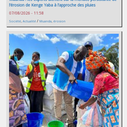
l’érosion de Kenge Yaba à l’approche des pluies
07/08/2026 - 11:58
/
Société
,
Actualité
Muanda
,
érosion