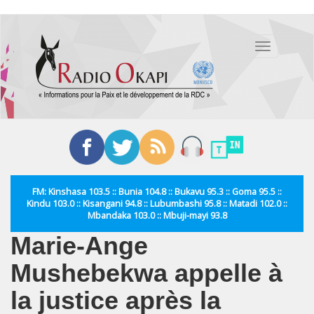
Aller
au
Toggle
contenu
navigation
principal
FM: Kinshasa 103.5 :: Bunia 104.8 :: Bukavu 95.3 :: Goma 95.5 ::
Kindu 103.0 :: Kisangani 94.8 :: Lubumbashi 95.8 :: Matadi 102.0 ::
Mbandaka 103.0 :: Mbuji-mayi 93.8
Marie-Ange
Mushebekwa appelle à
la justice après la