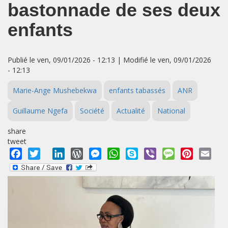
bastonnade de ses deux
enfants
Publié le ven, 09/01/2026 - 12:13 | Modifié le ven, 09/01/2026
- 12:13
Marie-Ange Mushebekwa
enfants tabassés
ANR
Guillaume Ngefa
Société
Actualité
National
share
tweet
Facebook
Twitter
LinkedIn
WordPress
Messenger
WhatsApp
Skype
Viber
Message
Pinterest
Emai