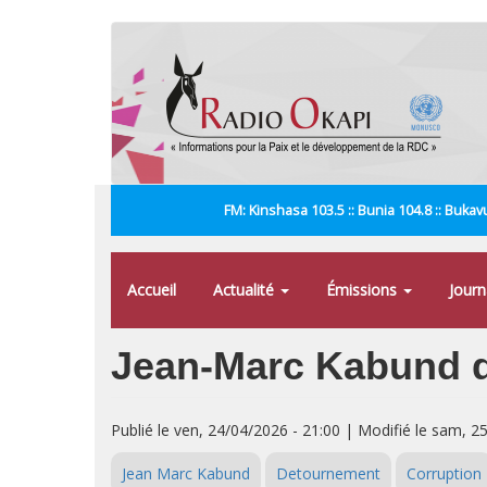
Aller
au
contenu
principal
FM: Kinshasa 103.5 :: Bunia 104.8 :: Bukavu
Accueil
Actualité
Émissions
Jour
Jean-Marc Kabund dé
Publié le ven, 24/04/2026 - 21:00 | Modifié le sam, 2
Jean Marc Kabund
Detournement
Corruption