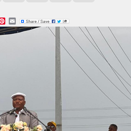
essage
Pinterest
Email