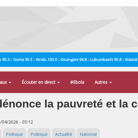
 95.3 :: Goma 95.5 :: Kindu 103.0 :: Kisangani 94.8 :: Lubumbashi 95.8 :: Matad
naux
Écouter en direct
#Ebola
Autres
nonce la pauvreté et la 
5/04/2026 - 05:12
Politique
Politique
Actualité
National