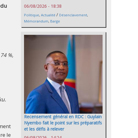
t du
06/08/2026 - 18:38
/
Politique
,
Actualité
Désenclavement
,
Mémorandum
,
Barge
 74 %,
ku.
Recensement général en RDC : Guylain
Nyembo fait le point sur les préparatifs
ement
et les défis à relever
re le
06/08/2026 - 14:24