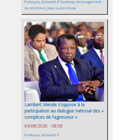
/
Politique
,
Actualité
Kinshasa
,
Aménagement
du territoire
,
Jean Lucien Busa
Lambert Mende s’oppose à la
participation au dialogue national des «
complices de l’agresseur »
04/08/2026 - 08:58
/
Politique
,
Actualité