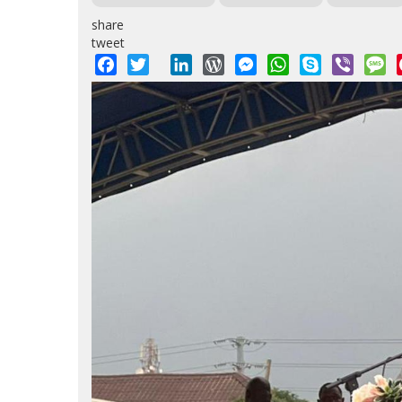
share
tweet
Facebook
Twitter
LinkedIn
WordPress
Messenger
WhatsApp
Skype
Viber
M