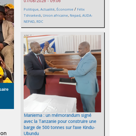
07/08/2026 - 09:06
/
Politique
,
Actualité
,
Économie
Félix
Tshisekedi
,
Union africaine
,
Nepad
,
AUDA-
NEPAD
,
RDC
saire
Maniema : un mémorandum signé
avec la Tanzanie pour construire une
barge de 500 tonnes sur l’axe Kindu-
ion
Ubundu