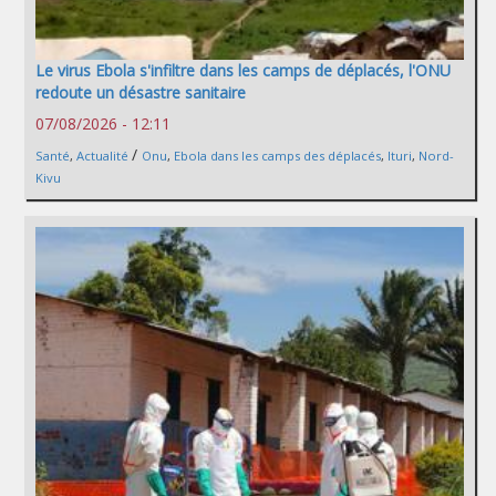
Le virus Ebola s'infiltre dans les camps de déplacés, l'ONU
redoute un désastre sanitaire
07/08/2026 - 12:11
/
Santé
,
Actualité
Onu
,
Ebola dans les camps des déplacés
,
Ituri
,
Nord-
Kivu