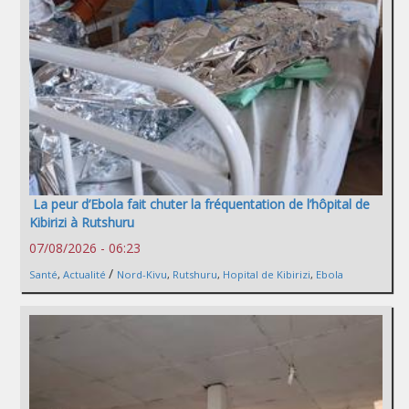
La peur d’Ebola fait chuter la fréquentation de l’hôpital de
Kibirizi à Rutshuru
07/08/2026 - 06:23
/
Santé
,
Actualité
Nord-Kivu
,
Rutshuru
,
Hopital de Kibirizi
,
Ebola