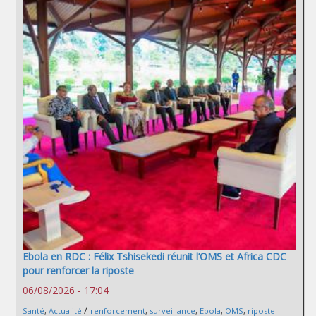
Ebola en RDC : Félix Tshisekedi réunit l’OMS et Africa CDC
pour renforcer la riposte
06/08/2026 - 17:04
/
Santé
,
Actualité
renforcement
,
surveillance
,
Ebola
,
OMS
,
riposte