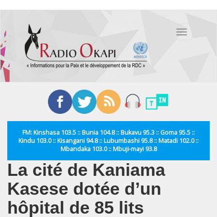
Aller
au
Toggle
contenu
navigation
principal
FM: Kinshasa 103.5 :: Bunia 104.8 :: Bukavu 95.3 :: Goma 95.5 ::
Kindu 103.0 :: Kisangani 94.8 :: Lubumbashi 95.8 :: Matadi 102.0 ::
Mbandaka 103.0 :: Mbuji-mayi 93.8
La cité de Kaniama
Kasese dotée d’un
hôpital de 85 lits