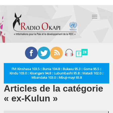
Aller
au
Toggle
contenu
navigation
principal
FM: Kinshasa 103.5 :: Bunia 104.8 :: Bukavu 95.3 :: Goma 95.5 ::
Kindu 103.0 :: Kisangani 94.8 :: Lubumbashi 95.8 :: Matadi 102.0 ::
Mbandaka 103.0 :: Mbuji-mayi 93.8
Articles de la catégorie
« ex-Kulun »