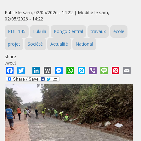
Publié le sam, 02/05/2026 - 14:22 | Modifié le sam,
02/05/2026 - 14:22
PDL 145
Lukula
Kongo Central
travaux
école
projet
Société
Actualité
National
share
tweet
Facebook
Twitter
LinkedIn
WordPress
Messenger
WhatsApp
Skype
Viber
Message
Pinterest
Emai