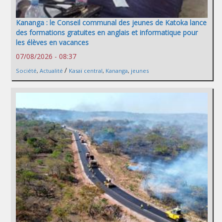
Kananga : le Conseil communal des jeunes de Katoka lance
des formations gratuites en anglais et informatique pour
les élèves en vacances
07/08/2026 - 08:37
/
Société
,
Actualité
Kasaï central
,
Kananga
,
jeunes