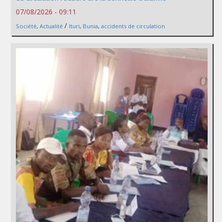
07/08/2026 - 09:11
/
Société
,
Actualité
Ituri
,
Bunia
,
accidents de circulation