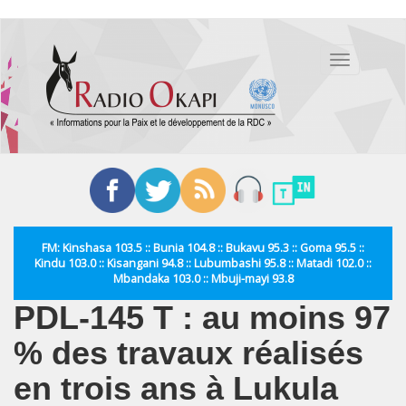
Aller
au
Toggle
contenu
navigation
principal
FM: Kinshasa 103.5 :: Bunia 104.8 :: Bukavu 95.3 :: Goma 95.5 ::
Kindu 103.0 :: Kisangani 94.8 :: Lubumbashi 95.8 :: Matadi 102.0 ::
Mbandaka 103.0 :: Mbuji-mayi 93.8
PDL‑145 T : au moins 97
% des travaux réalisés
en trois ans à Lukula