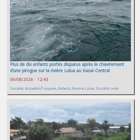
Plus de dix enfants portés disparus après le chavirement
d’une pirogue sur la rivière Lulua au Kasaï-Central
06/08/2026 - 12:43
/
Société
,
Actualité
noyade
,
Enfants
,
Rivière Lulua
,
Société civile