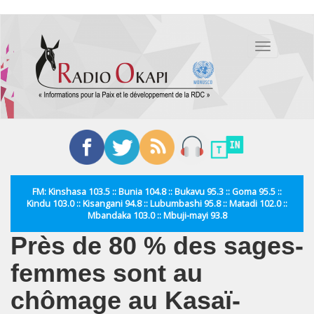
Aller
au
Toggle
contenu
navigation
principal
FM: Kinshasa 103.5 :: Bunia 104.8 :: Bukavu 95.3 :: Goma 95.5 ::
Kindu 103.0 :: Kisangani 94.8 :: Lubumbashi 95.8 :: Matadi 102.0 ::
Mbandaka 103.0 :: Mbuji-mayi 93.8
Près de 80 % des sages-
femmes sont au
chômage au Kasaï-