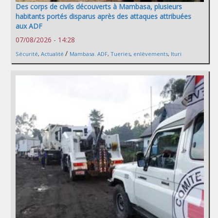
Des corps de civils découverts à Mambasa, plusieurs
habitants portés disparus après des attaques attribuées
aux ADF
07/08/2026 - 14:28
/
Sécurité
,
Actualité
Mambasa. ADF
,
Tueries
,
enlèvements
,
Ituri