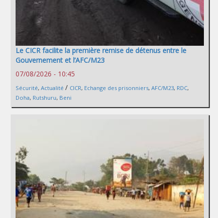
Le CICR facilite la première remise de détenus entre le
Gouvernement et l’AFC/M23
07/08/2026 - 10:45
/
Sécurité
,
Actualité
CICR
,
Echange des prisonniers
,
AFC/M23
,
RDC
,
Doha
,
Rutshuru
,
Beni