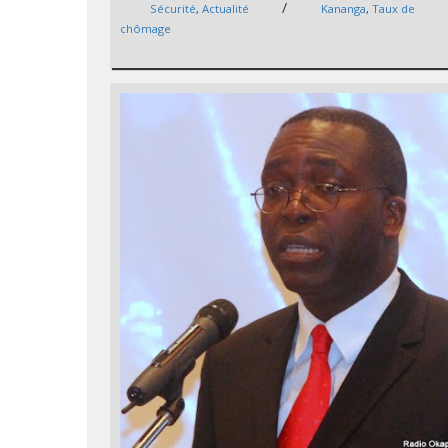
/
Sécurité
,
Actualité
Kananga
,
Taux de
chômage