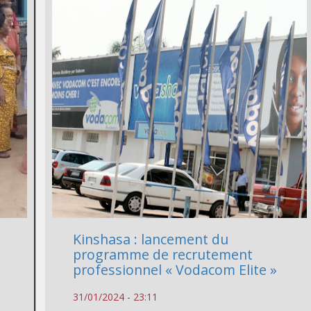
s
Kinshasa : lancement du
programme de recrutement
professionnel « Vodacom Elite »
31/01/2024 - 23:11