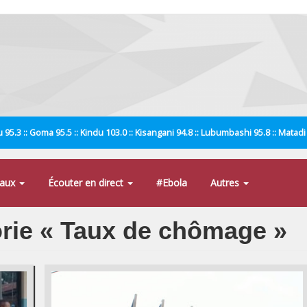
 95.3 :: Goma 95.5 :: Kindu 103.0 :: Kisangani 94.8 :: Lubumbashi 95.8 :: Matad
naux
Écouter en direct
#Ebola
Autres
gorie « Taux de chômage »