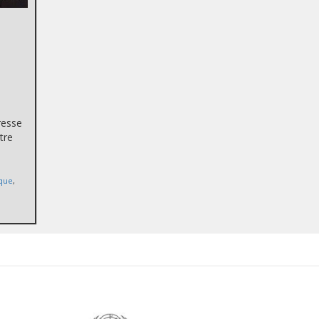
.
resse
tre
que
,