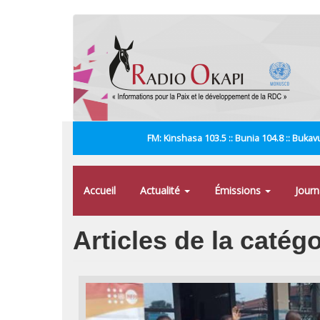
Aller
au
contenu
principal
FM: Kinshasa 103.5 :: Bunia 104.8 :: Bukavu
Accueil
Actualité
Émissions
Jour
Articles de la caté