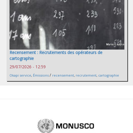
Recensement : Recrutements des opérateurs de
cartographie
29/07/2026 - 12:59
/
Okapi service
,
Émissions
recensement
,
recrutement
,
cartographie