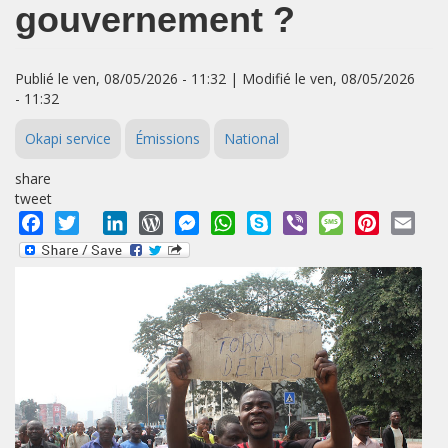
gouvernement ?
Publié le ven, 08/05/2026 - 11:32 | Modifié le ven, 08/05/2026
- 11:32
Okapi service
Émissions
National
share
tweet
Facebook
Twitter
LinkedIn
WordPress
Messenger
WhatsApp
Skype
Viber
Message
Pinterest
Emai