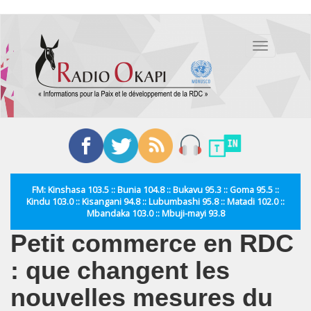
Aller
au
Toggle
contenu
navigation
principal
FM: Kinshasa 103.5 :: Bunia 104.8 :: Bukavu 95.3 :: Goma 95.5 ::
Kindu 103.0 :: Kisangani 94.8 :: Lubumbashi 95.8 :: Matadi 102.0 ::
Mbandaka 103.0 :: Mbuji-mayi 93.8
Petit commerce en RDC
: que changent les
nouvelles mesures du