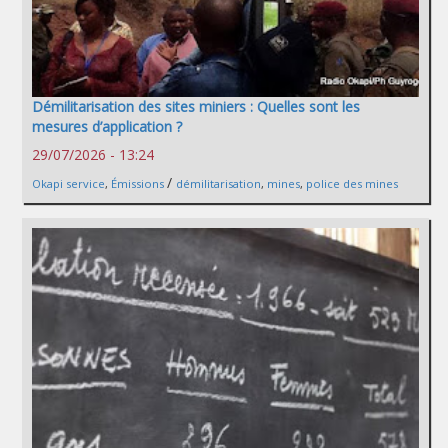
Démilitarisation des sites miniers : Quelles sont les
mesures d’application ?
29/07/2026 - 13:24
/
Okapi service
,
Émissions
démilitarisation
,
mines
,
police des mines