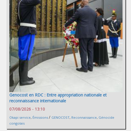
Genocost en RDC : Entre appropriation nationale et
reconnaissance internationale
07/08/2026 - 13:10
/
Okapi service
,
Émissions
GENOCOST
,
Reconnaissance
,
Génocide
congolais