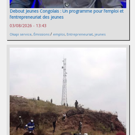
Debout Jeunes Congolais : Un programme pour l’emploi et
l’entrepreneuriat des jeunes
03/08/2026 - 13:43
/
Okapi service
,
Émissions
emploi
,
Entrepreneuriat
,
jeunes