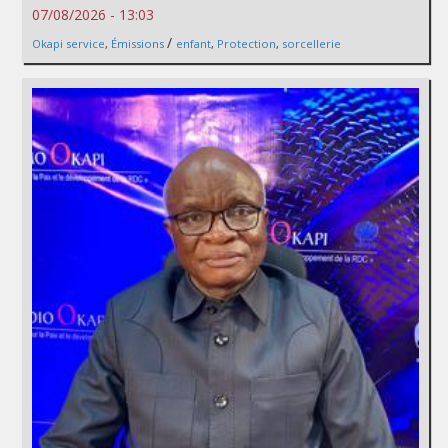
07/08/2026 - 13:03
/
Okapi service
,
Émissions
enfant
,
Protection
,
sorcellerie