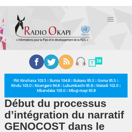
Aller
au
Toggle
contenu
navigation
principal
FM: Kinshasa 103.5 :: Bunia 104.8 :: Bukavu 95.3 :: Goma 95.5 ::
Kindu 103.0 :: Kisangani 94.8 :: Lubumbashi 95.8 :: Matadi 102.0 ::
Mbandaka 103.0 :: Mbuji-mayi 93.8
Début du processus
d’intégration du narratif
GENOCOST dans le