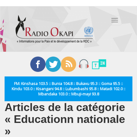
Aller
au
Toggle
contenu
navigation
principal
FM: Kinshasa 103.5 :: Bunia 104.8 :: Bukavu 95.3 :: Goma 95.5 ::
Kindu 103.0 :: Kisangani 94.8 :: Lubumbashi 95.8 :: Matadi 102.0 ::
Mbandaka 103.0 :: Mbuji-mayi 93.8
Articles de la catégorie
« Educationn nationale
»