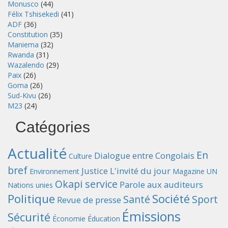
Monusco
(44)
Félix Tshisekedi
(41)
ADF
(36)
Constitution
(35)
Maniema
(32)
Rwanda
(31)
Wazalendo
(29)
Paix
(26)
Goma
(26)
Sud-Kivu
(26)
M23
(24)
Catégories
Actualité
En
Dialogue entre Congolais
Culture
bref
Justice
L'invité du jour
Environnement
Magazine UN
Okapi service
Parole aux auditeurs
Nations unies
Politique
Société
Santé
Sport
Revue de presse
Émissions
Sécurité
Économie
Éducation