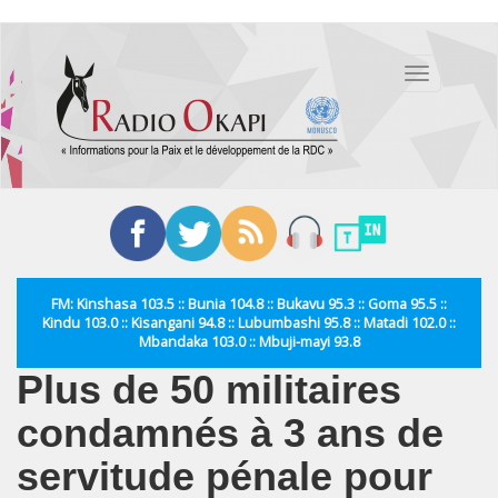
Aller
au
Toggle
contenu
navigation
principal
FM: Kinshasa 103.5 :: Bunia 104.8 :: Bukavu 95.3 :: Goma 95.5 ::
Kindu 103.0 :: Kisangani 94.8 :: Lubumbashi 95.8 :: Matadi 102.0 ::
Mbandaka 103.0 :: Mbuji-mayi 93.8
Plus de 50 militaires
condamnés à 3 ans de
servitude pénale pour