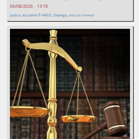
06/08/2026 - 13:18
/
Justice
,
Actualité
FARDC
,
Kwango
,
viol sur mineur