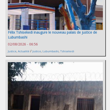
Félix Tshisekedi inaugure le nouveau palais de justice de
Lubumbashi
02/08/2026 - 06:56
/
Justice
,
Actualité
Justice
,
Lubumbashi
,
Tshisekedi