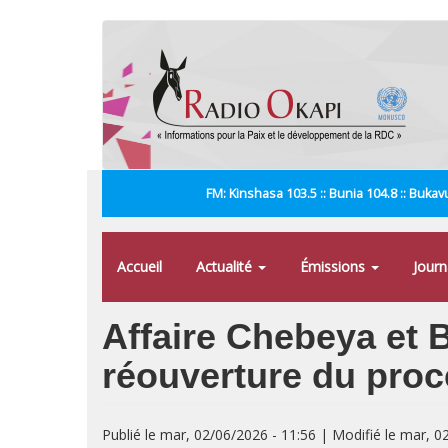
Aller
au
contenu
principal
FM: Kinshasa 103.5 :: Bunia 104.8 :: Bukavu
Accueil
Actualité
Émissions
Jour
Affaire Chebeya et B
réouverture du procè
Publié le mar, 02/06/2026 - 11:56 | Modifié le mar, 0