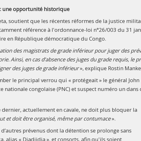
 : une opportunité historique
ta, soutient que les récentes réformes de la justice milita
notamment référence à l'ordonnance-loi n°26/003 du 31 jan
taire en République démocratique du Congo.
ation des magistrats de grade inférieur pour juger des pré
ie. Ainsi, en cas d’absence des juges du grade requis, le p
igner des juges de grade inférieur
», explique Rostin Manke
omber le principal verrou qui « protégeait » le général John
ce nationale congolaise (PNC) et suspect numéro un dans 
dernier, actuellement en cavale, ne doit plus bloquer la
eut et doit être organisé, même par contumace
».
t d’autres prévenus dont la détention se prolonge sans
 alias « Djadjidja », et consorts, afin qu'ils soient