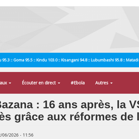
 95.3 :: Goma 95.5 :: Kindu 103.0 :: Kisangani 94.8 :: Lubumbashi 95.8 :: Matad
naux
Écouter en direct
#Ebola
Autres
azana : 16 ans après, la V
s grâce aux réformes de la
2/06/2026 - 11:56