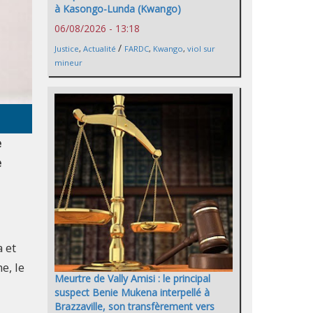
à Kasongo-Lunda (Kwango)
06/08/2026 - 13:18
/
Justice
,
Actualité
FARDC
,
Kwango
,
viol sur
mineur
e
e
 et
e, le
Meurtre de Vally Amisi : le principal
suspect Benie Mukena interpellé à
Brazzaville, son transfèrement vers