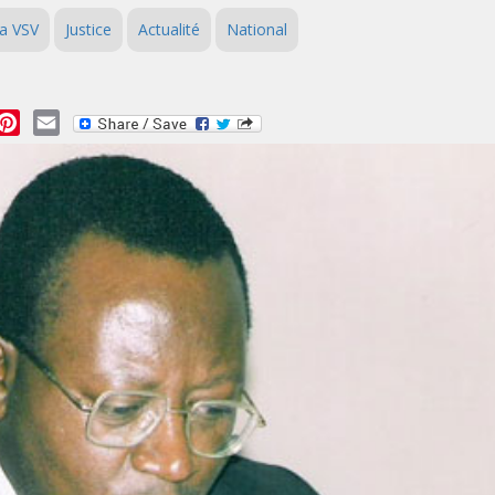
a VSV
Justice
Actualité
National
essage
Pinterest
Email