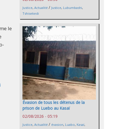
/
Justice
,
Actualité
Justice
,
Lubumbashi
,
Tshisekedi
mme le
e
o-
i
Évasion de tous les détenus de la
prison de Luebo au Kasaï
02/08/2026 - 05:19
/
Justice
,
Actualité
évasion
,
Luabo
,
Kasaï
,