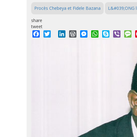
Procès Chebeya et Fidele Bazana
L&#039;ONG l
share
tweet
Facebook
Twitter
LinkedIn
WordPress
Messenger
WhatsApp
Skype
Viber
M