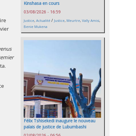
Kinshasa en cours
03/08/2026 - 16:59
ire
/
Justice
,
Actualité
Justice
,
Meurtre
,
Vally Amisi
,
Benie Mukena
vier
venus
remier
ta.
ce
Félix Tshisekedi inaugure le nouveau
palais de justice de Lubumbashi
02/08/2026 - 06:56