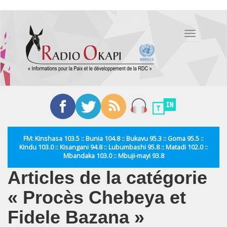
Aller
au
Toggle
contenu
navigation
principal
FM: Kinshasa 103.5 :: Bunia 104.8 :: Bukavu 95.3 :: Goma 95.5 ::
Kindu 103.0 :: Kisangani 94.8 :: Lubumbashi 95.8 :: Matadi 102.0 ::
Mbandaka 103.0 :: Mbuji-mayi 93.8
Articles de la catégorie
« Procès Chebeya et
Fidele Bazana »