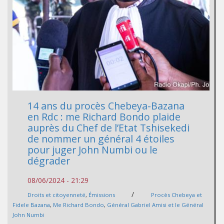
14 ans du procès Chebeya-Bazana
en Rdc : me Richard Bondo plaide
auprès du Chef de l’Etat Tshisekedi
de nommer un général 4 étoiles
pour juger John Numbi ou le
dégrader
08/06/2024 - 21:29
/
Droits et citoyenneté
,
Émissions
Procès Chebeya et
Fidele Bazana
,
Me Richard Bondo
,
Général Gabriel Amisi et le Général
John Numbi