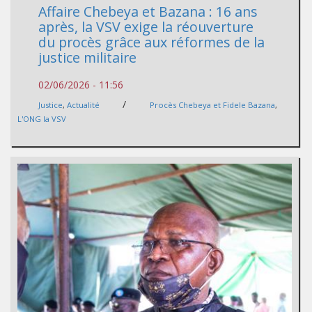
Affaire Chebeya et Bazana : 16 ans
après, la VSV exige la réouverture
du procès grâce aux réformes de la
justice militaire
02/06/2026 - 11:56
/
Justice
,
Actualité
Procès Chebeya et Fidele Bazana
,
L'ONG la VSV