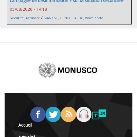
campagne de désinformation » sur la situation sécuritaire
05/08/2026 - 14:18
/
Sécurité
,
Actualité
Sud-Kivu
,
Purusi
,
FARDC
,
Wazalendo
Accueil