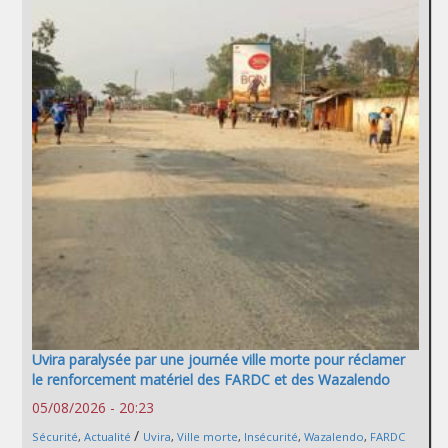
Uvira paralysée par une journée ville morte pour réclamer
le renforcement matériel des FARDC et des Wazalendo
05/08/2026 - 20:23
/
Sécurité
,
Actualité
Uvira
,
Ville morte
,
Insécurité
,
Wazalendo
,
FARDC