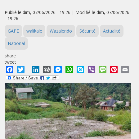
Publié le dim, 07/06/2026 - 19:26 | Modifié le dim, 07/06/2026
- 19:26
GAPE
walikale
Wazalendo
Sécurité
Actualité
National
share
tweet
Facebook
Twitter
LinkedIn
WordPress
Messenger
WhatsApp
Skype
Viber
Message
Pinterest
Emai