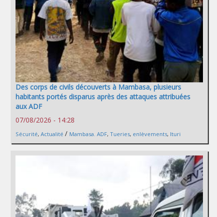
Des corps de civils découverts à Mambasa, plusieurs
habitants portés disparus après des attaques attribuées
aux ADF
07/08/2026 - 14:28
/
Sécurité
,
Actualité
Mambasa. ADF
,
Tueries
,
enlèvements
,
Ituri