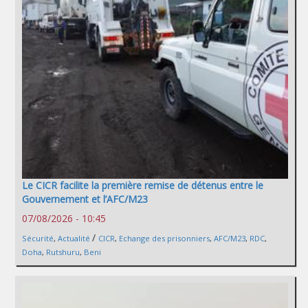
Le CICR facilite la première remise de détenus entre le
Gouvernement et l’AFC/M23
07/08/2026 - 10:45
/
Sécurité
,
Actualité
CICR
,
Echange des prisonniers
,
AFC/M23
,
RDC
,
Doha
,
Rutshuru
,
Beni