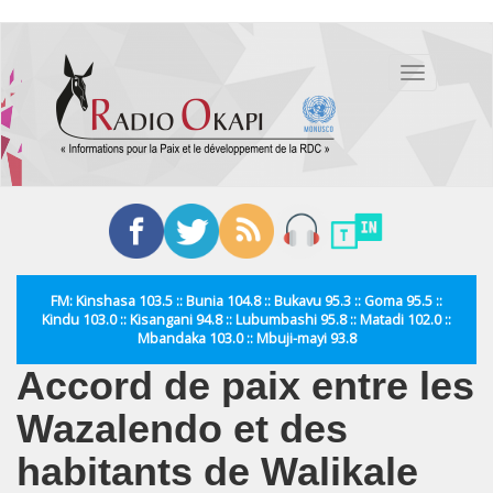
Aller
au
Toggle
contenu
navigation
principal
FM: Kinshasa 103.5 :: Bunia 104.8 :: Bukavu 95.3 :: Goma 95.5 ::
Kindu 103.0 :: Kisangani 94.8 :: Lubumbashi 95.8 :: Matadi 102.0 ::
Mbandaka 103.0 :: Mbuji-mayi 93.8
Accord de paix entre les
Wazalendo et des
habitants de Walikale