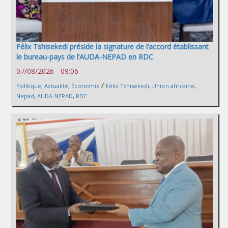
Félix Tshisekedi préside la signature de l’accord établissant
le bureau-pays de l’AUDA-NEPAD en RDC
07/08/2026 - 09:06
/
Politique
,
Actualité
,
Économie
Félix Tshisekedi
,
Union africaine
,
Nepad
,
AUDA-NEPAD
,
RDC