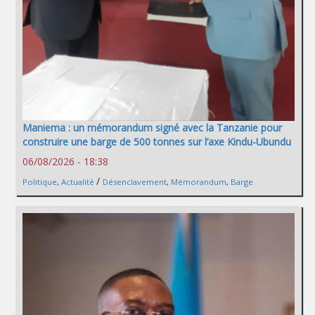
Maniema : un mémorandum signé avec la Tanzanie pour
construire une barge de 500 tonnes sur l’axe Kindu-Ubundu
06/08/2026 - 18:38
/
Politique
,
Actualité
Désenclavement
,
Mémorandum
,
Barge