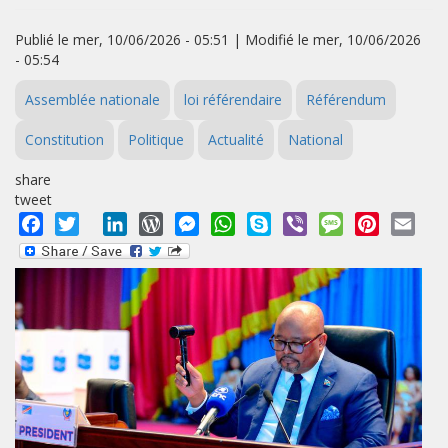
Publié le mer, 10/06/2026 - 05:51 | Modifié le mer, 10/06/2026
- 05:54
Assemblée nationale
loi référendaire
Référendum
Constitution
Politique
Actualité
National
share
tweet
Facebook
Twitter
LinkedIn
WordPress
Messenger
WhatsApp
Skype
Viber
Message
Pinterest
Emai