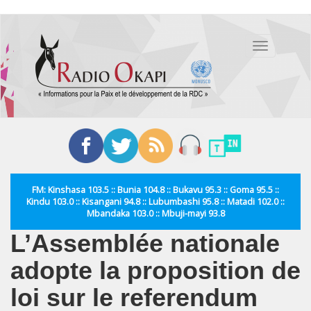
Aller
au
Toggle
contenu
navigation
principal
FM: Kinshasa 103.5 :: Bunia 104.8 :: Bukavu 95.3 :: Goma 95.5 ::
Kindu 103.0 :: Kisangani 94.8 :: Lubumbashi 95.8 :: Matadi 102.0 ::
Mbandaka 103.0 :: Mbuji-mayi 93.8
L’Assemblée nationale
adopte la proposition de
loi sur le referendum