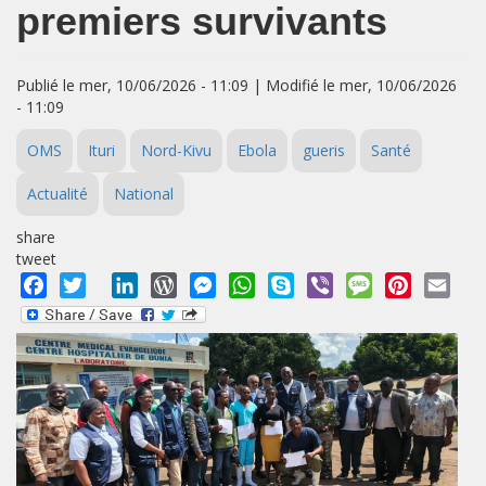
premiers survivants
Publié le mer, 10/06/2026 - 11:09 | Modifié le mer, 10/06/2026
- 11:09
OMS
Ituri
Nord-Kivu
Ebola
gueris
Santé
Actualité
National
share
tweet
Facebook
Twitter
LinkedIn
WordPress
Messenger
WhatsApp
Skype
Viber
Message
Pinterest
Emai