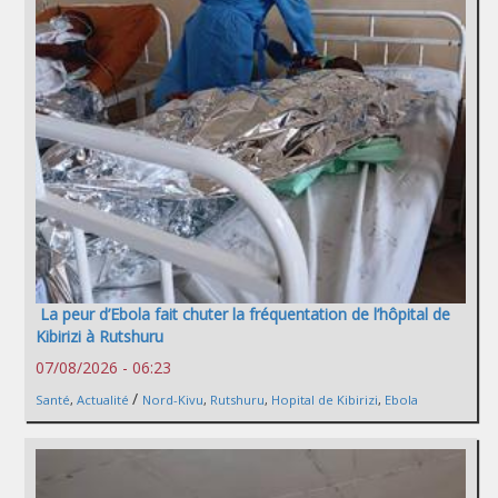
La peur d’Ebola fait chuter la fréquentation de l’hôpital de
Kibirizi à Rutshuru
07/08/2026 - 06:23
/
Santé
,
Actualité
Nord-Kivu
,
Rutshuru
,
Hopital de Kibirizi
,
Ebola