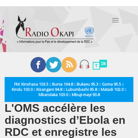
Aller
au
Toggle
contenu
navigation
principal
FM: Kinshasa 103.5 :: Bunia 104.8 :: Bukavu 95.3 :: Goma 95.5 ::
Kindu 103.0 :: Kisangani 94.8 :: Lubumbashi 95.8 :: Matadi 102.0 ::
Mbandaka 103.0 :: Mbuji-mayi 93.8
L'OMS accélère les
diagnostics d’Ebola en
RDC et enregistre les