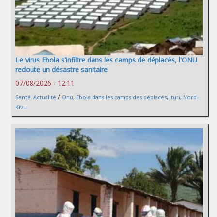
Le virus Ebola s'infiltre dans les camps de déplacés, l'ONU
redoute un désastre sanitaire
07/08/2026 - 12:11
/
Santé
,
Actualité
Onu
,
Ebola dans les camps des déplacés
,
Ituri
,
Nord-
Kivu