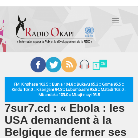
Aller
au
Toggle
contenu
navigation
principal
FM: Kinshasa 103.5 :: Bunia 104.8 :: Bukavu 95.3 :: Goma 95.5 ::
Kindu 103.0 :: Kisangani 94.8 :: Lubumbashi 95.8 :: Matadi 102.0 ::
Mbandaka 103.0 :: Mbuji-mayi 93.8
7sur7.cd : « Ebola : les
USA demandent à la
Belgique de fermer ses