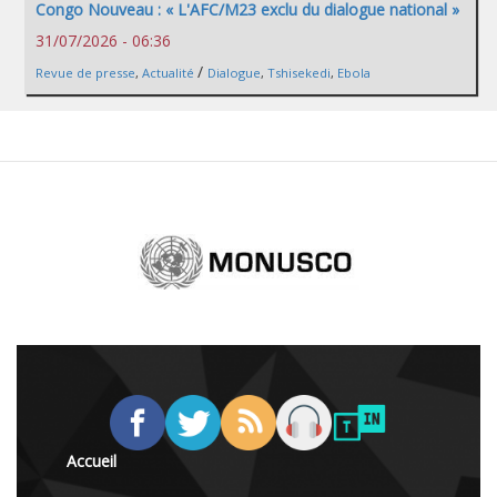
Congo Nouveau : « L'AFC/M23 exclu du dialogue national »
31/07/2026 - 06:36
/
Revue de presse
,
Actualité
Dialogue
,
Tshisekedi
,
Ebola
Accueil