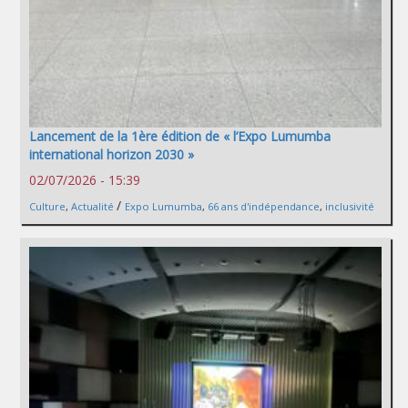
Lancement de la 1ère édition de « l’Expo Lumumba
international horizon 2030 »
02/07/2026 - 15:39
/
Culture
,
Actualité
Expo Lumumba
,
66 ans d'indépendance
,
inclusivité