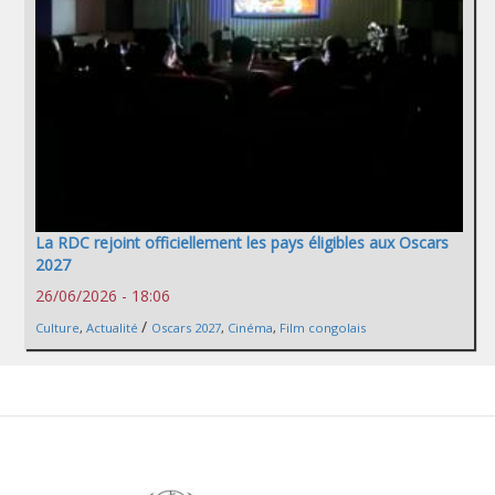
La RDC rejoint officiellement les pays éligibles aux Oscars
2027
26/06/2026 - 18:06
/
Culture
,
Actualité
Oscars 2027
,
Cinéma
,
Film congolais