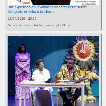
Une exposition pour valoriser les héritages culturels
Mangbetu et Kuba à Kinshasa
29/07/2026 - 23:37
/
Culture
,
Actualité
Mangbetu
,
Kuba
,
Lydie Okosa