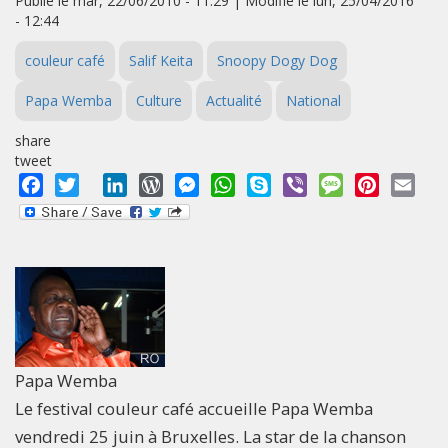
Publié le mar, 22/06/2010 - 11:29 | Modifié le lun, 25/04/2016
- 12:44
couleur café
Salif Keita
Snoopy Dogy Dog
Papa Wemba
Culture
Actualité
National
share
tweet
Facebook
Twitter
LinkedIn
WordPress
Messenger
WhatsApp
Skype
Viber
Message
Pinterest
Emai
Papa Wemba
Le festival couleur café accueille Papa Wemba
vendredi 25 juin à Bruxelles. La star de la chanson