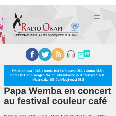
Aller
au
Toggle
contenu
navigation
principal
FM: Kinshasa 103.5 :: Bunia 104.8 :: Bukavu 95.3 :: Goma 95.5 ::
Kindu 103.0 :: Kisangani 94.8 :: Lubumbashi 95.8 :: Matadi 102.0 ::
Mbandaka 103.0 :: Mbuji-mayi 93.8
Papa Wemba en concert
au festival couleur café