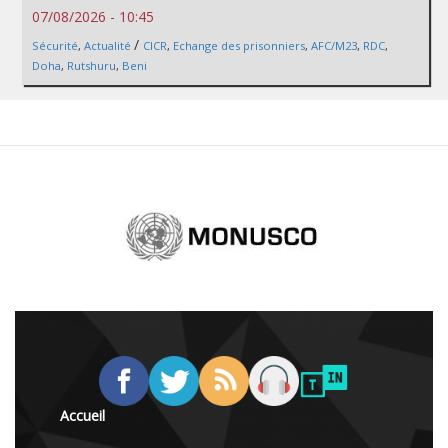
07/08/2026 - 10:45
/
Sécurité
,
Actualité
CICR
,
Echange des prisonniers
,
AFC/M23
,
RDC
,
Doha
,
Rutshuru
,
Beni
Accueil