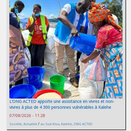
L’ONG ACTED apporte une assistance en vivres et non-
vivres à plus de 4 300 personnes vulnérables à Kalehe
07/08/2026 - 11:28
/
Société
,
Actualité
au Sud-Kivu
,
Kalehe
,
ONG ACTED