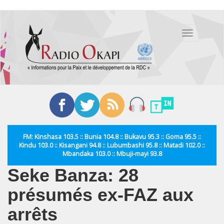
Aller
au
Toggle
contenu
navigation
principal
FM: Kinshasa 103.5 :: Bunia 104.8 :: Bukavu 95.3 :: Goma 95.5 ::
Kindu 103.0 :: Kisangani 94.8 :: Lubumbashi 95.8 :: Matadi 102.0 ::
Mbandaka 103.0 :: Mbuji-mayi 93.8
Seke Banza: 28
présumés ex-FAZ aux
arrêts