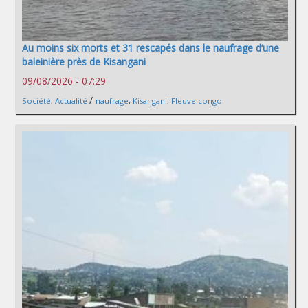
Au moins six morts et 31 rescapés dans le naufrage d’une
baleinière près de Kisangani
09/08/2026 - 07:29
/
Société
,
Actualité
naufrage
,
Kisangani
,
Fleuve congo