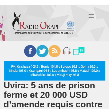
Aller
au
Toggle
contenu
navigation
principal
FM: Kinshasa 103.5 :: Bunia 104.8 :: Bukavu 95.3 :: Goma 95.5 ::
Kindu 103.0 :: Kisangani 94.8 :: Lubumbashi 95.8 :: Matadi 102.0 ::
Mbandaka 103.0 :: Mbuji-mayi 93.8
Uvira: 5 ans de prison
ferme et 20 000 USD
d’amende requis contre