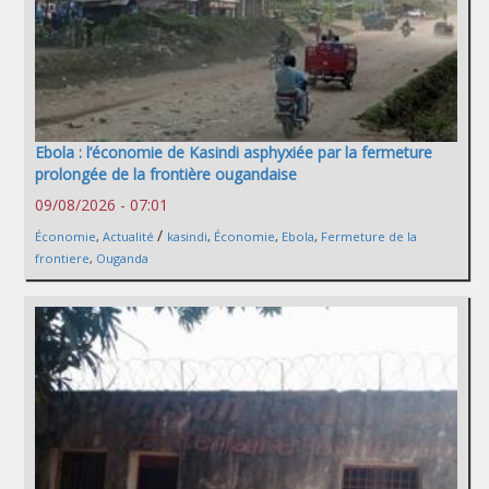
Ebola : l’économie de Kasindi asphyxiée par la fermeture
prolongée de la frontière ougandaise
09/08/2026 - 07:01
/
Économie
,
Actualité
kasindi
,
Économie
,
Ebola
,
Fermeture de la
frontiere
,
Ouganda