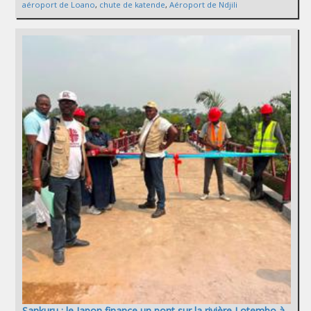
aéroport de Loano
,
chute de katende
,
Aéroport de Ndjili
Sankuru : le Japon finance un pont sur la rivière Lotembo à