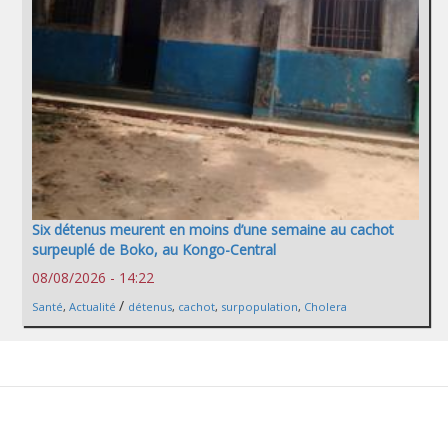
Six détenus meurent en moins d’une semaine au cachot
surpeuplé de Boko, au Kongo-Central
08/08/2026 - 14:22
/
Santé
,
Actualité
détenus
,
cachot
,
surpopulation
,
Cholera