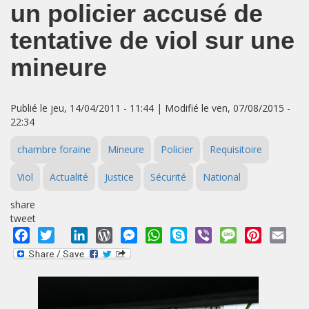
un policier accusé de
tentative de viol sur une
mineure
Publié le jeu, 14/04/2011 - 11:44 | Modifié le ven, 07/08/2015 -
22:34
chambre foraine
Mineure
Policier
Requisitoire
Viol
Actualité
Justice
Sécurité
National
share
tweet
Facebook
Twitter
LinkedIn
WordPress
Messenger
WhatsApp
Skype
Viber
Message
Pinterest
Emai