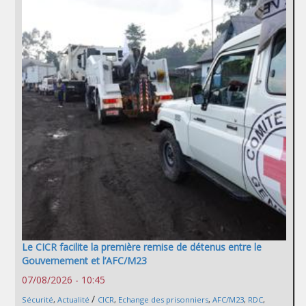
Le CICR facilite la première remise de détenus entre le
Gouvernement et l’AFC/M23
07/08/2026 - 10:45
/
Sécurité
,
Actualité
CICR
,
Echange des prisonniers
,
AFC/M23
,
RDC
,