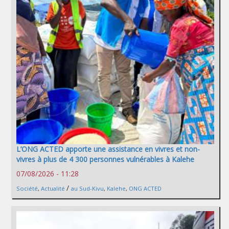
L’ONG ACTED apporte une assistance en vivres et non-
vivres à plus de 4 300 personnes vulnérables à Kalehe
07/08/2026 - 11:28
/
Société
,
Actualité
au Sud-Kivu
,
Kalehe
,
ONG ACTED