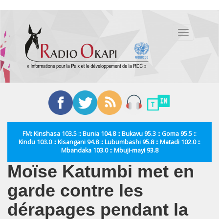
Aller
au
Toggle
contenu
navigation
principal
FM: Kinshasa 103.5 :: Bunia 104.8 :: Bukavu 95.3 :: Goma 95.5 ::
Kindu 103.0 :: Kisangani 94.8 :: Lubumbashi 95.8 :: Matadi 102.0 ::
Mbandaka 103.0 :: Mbuji-mayi 93.8
Moïse Katumbi met en
garde contre les
dérapages pendant la