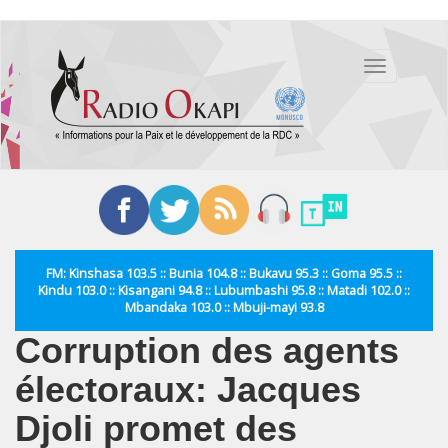
Aller
au
Toggle
contenu
navigation
principal
FM: Kinshasa 103.5 :: Bunia 104.8 :: Bukavu 95.3 :: Goma 95.5 ::
Kindu 103.0 :: Kisangani 94.8 :: Lubumbashi 95.8 :: Matadi 102.0 ::
Mbandaka 103.0 :: Mbuji-mayi 93.8
Corruption des agents
électoraux: Jacques
Djoli promet des