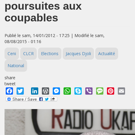
poursuites aux
coupables
Publié le sam, 14/01/2012 - 17:25 | Modifié le sam,
08/08/2015 - 01:16
Ceni
CLCR
Elections
Jacques Djoli
Actualité
National
share
tweet
Facebook
Twitter
LinkedIn
WordPress
Messenger
WhatsApp
Skype
Viber
Message
Pinterest
Emai