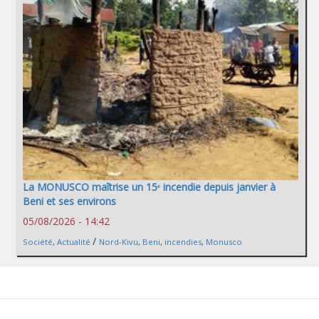
La MONUSCO maîtrise un 15ᵉ incendie depuis janvier à
Beni et ses environs
05/08/2026 - 14:42
/
Société
,
Actualité
Nord-Kivu
,
Beni
,
incendies
,
Monusco