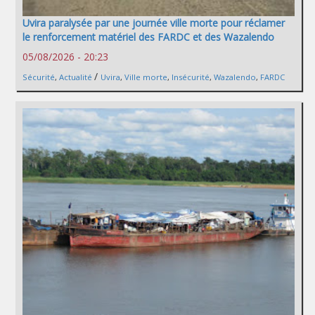
Uvira paralysée par une journée ville morte pour réclamer
le renforcement matériel des FARDC et des Wazalendo
05/08/2026 - 20:23
/
Sécurité
,
Actualité
Uvira
,
Ville morte
,
Insécurité
,
Wazalendo
,
FARDC