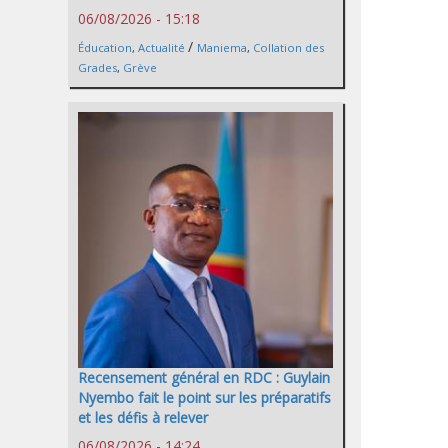
06/08/2026 - 15:18
/
Éducation
,
Actualité
Maniema
,
Collation des
Grades
,
Grève
Recensement général en RDC : Guylain
Nyembo fait le point sur les préparatifs
et les défis à relever
06/08/2026 - 14:24