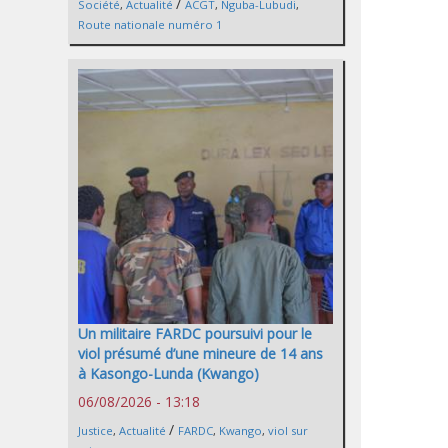
/
Société
,
Actualité
ACGT
,
Nguba-Lubudi
,
Route nationale numéro 1
Un militaire FARDC poursuivi pour le
viol présumé d’une mineure de 14 ans
à Kasongo-Lunda (Kwango)
06/08/2026 - 13:18
/
Justice
,
Actualité
FARDC
,
Kwango
,
viol sur