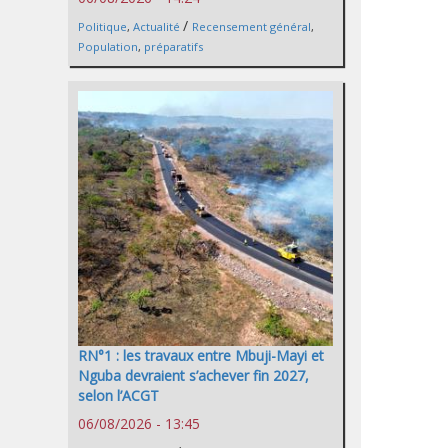
/
Politique
,
Actualité
Recensement général
,
Population
,
préparatifs
RN°1 : les travaux entre Mbuji-Mayi et
Nguba devraient s’achever fin 2027,
selon l’ACGT
06/08/2026 - 13:45