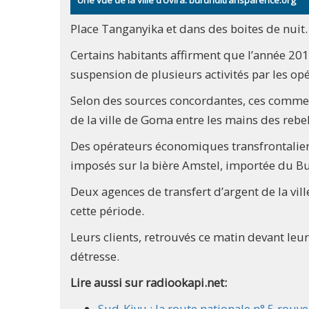
Une vue de la ville d’Uvira. burunditransparence.org
Place Tanganyika et dans des boites de nuit.
Certains habitants affirment que l’année 2012
suspension de plusieurs activités par les o
Selon des sources concordantes, ces commerç
de la ville de Goma entre les mains des rebe
Des opérateurs économiques transfrontaliers
imposés sur la bière Amstel, importée du B
Deux agences de transfert d’argent de la vil
cette période.
Leurs clients, retrouvés ce matin devant leur
détresse.
Lire aussi sur radiookapi.net:
Sud-Kivu : la route nationale n° 5 rouve