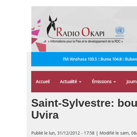
Aller
au
contenu
principal
FM: Kinshasa 103.5 :: Bunia 104.8 :: Bukavu
Accueil
Actualité
Émissions
Jour
Saint-Sylvestre: bou
Uvira
Publié le lun, 31/12/2012 - 17:58 | Modifié le sam, 0