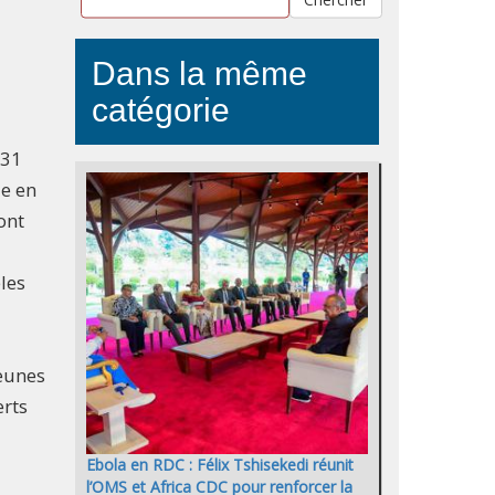
Dans la même
catégorie
 31
le en
ont
èles
jeunes
erts
Ebola en RDC : Félix Tshisekedi réunit
l’OMS et Africa CDC pour renforcer la