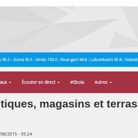
 95.3 :: Goma 95.5 :: Kindu 103.0 :: Kisangani 94.8 :: Lubumbashi 95.8 :: Matad
naux
Écouter en direct
#Ebola
Autres
tiques, magasins et terrass
8/08/2015 - 05:24