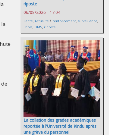
la
riposte
06/08/2026 - 17:04
/
Santé
,
Actualité
renforcement
,
surveillance
,
 la
Ebola
,
OMS
,
riposte
chute
s de
La collation des grades académiques
reportée à l'Université de Kindu après
une grève du personnel