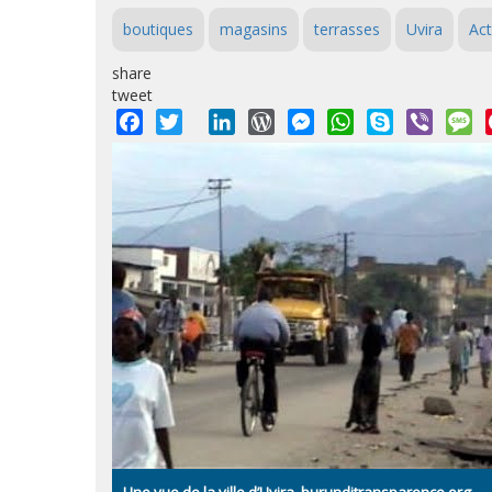
boutiques
magasins
terrasses
Uvira
Act
share
tweet
Facebook
Twitter
LinkedIn
WordPress
Messenger
WhatsApp
Skype
Viber
M