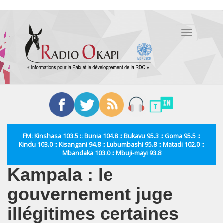
Aller
au
Toggle
contenu
navigation
principal
FM: Kinshasa 103.5 :: Bunia 104.8 :: Bukavu 95.3 :: Goma 95.5 ::
Kindu 103.0 :: Kisangani 94.8 :: Lubumbashi 95.8 :: Matadi 102.0 ::
Mbandaka 103.0 :: Mbuji-mayi 93.8
Kampala : le
gouvernement juge
illégitimes certaines