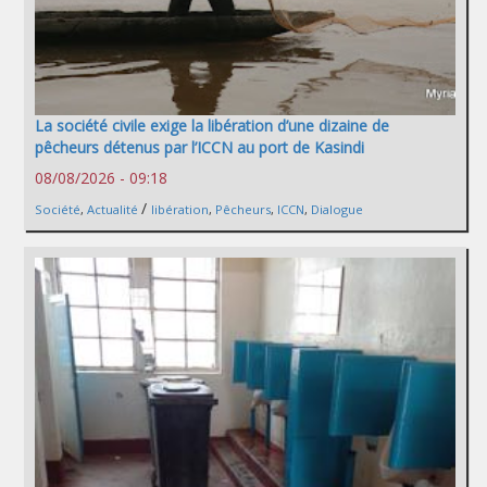
La société civile exige la libération d’une dizaine de
pêcheurs détenus par l’ICCN au port de Kasindi
08/08/2026 - 09:18
/
Société
,
Actualité
libération
,
Pêcheurs
,
ICCN
,
Dialogue