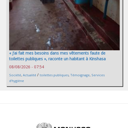
« J’ai fait mes besoins dans mes vêtements faute de
toilettes publiques », raconte un habitant à Kinshasa
08/08/2026 - 07:54
/
Société
,
Actualité
toilettes publiques
,
Témoignage
,
Services
d'hygiène