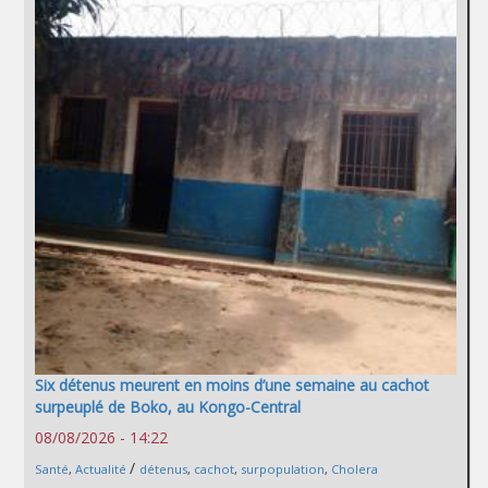
Six détenus meurent en moins d’une semaine au cachot
surpeuplé de Boko, au Kongo-Central
08/08/2026 - 14:22
/
Santé
,
Actualité
détenus
,
cachot
,
surpopulation
,
Cholera