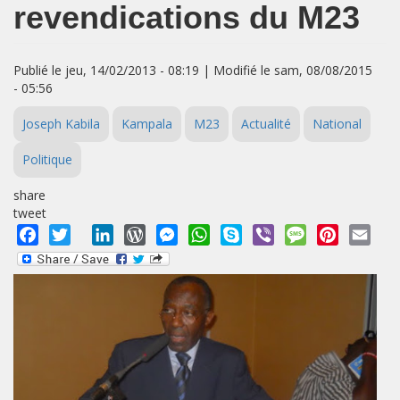
revendications du M23
Publié le jeu, 14/02/2013 - 08:19 | Modifié le sam, 08/08/2015
- 05:56
Joseph Kabila
Kampala
M23
Actualité
National
Politique
share
tweet
Facebook
Twitter
LinkedIn
WordPress
Messenger
WhatsApp
Skype
Viber
Message
Pinterest
Emai