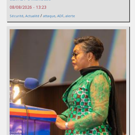
08/08/2026 - 13:23
/
Sécurité
,
Actualité
attaque
,
ADF
,
alerte