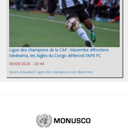
Ligue des champions de la CAF : Mazembe affrontera
Medeama, les Aigles du Congo défieront l’APR FC
06/08/2026 - 20:44
/
Sport
,
Actualité
Ligue des champions
,
Caf
,
Mazembe