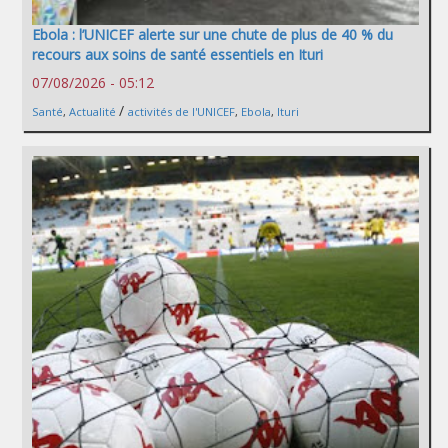
Ebola : l’UNICEF alerte sur une chute de plus de 40 % du
recours aux soins de santé essentiels en Ituri
07/08/2026 - 05:12
/
Santé
,
Actualité
activités de l'UNICEF
,
Ebola
,
Ituri