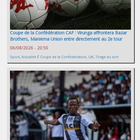
Coupe de la Confédération CAF : Virunga affrontera Bazar
Brothers, Maniema Union entre directement au 2e tour
06/08/2026 - 20:50
/
Sport
,
Actualité
Coupe de la Confédération
,
Caf
,
Tirage au sort