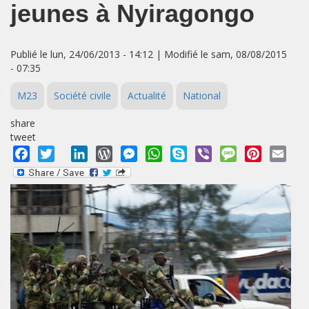
jeunes à Nyiragongo
Publié le lun, 24/06/2013 - 14:12 | Modifié le sam, 08/08/2015
- 07:35
M23
Société civile
Actualité
National
share
tweet
Facebook
Twitter
LinkedIn
WordPress
Messenger
WhatsApp
Skype
Viber
Message
Pinterest
Emai