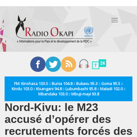
Aller
au
Toggle
contenu
navigation
principal
FM: Kinshasa 103.5 :: Bunia 104.8 :: Bukavu 95.3 :: Goma 95.5 ::
Kindu 103.0 :: Kisangani 94.8 :: Lubumbashi 95.8 :: Matadi 102.0 ::
Mbandaka 103.0 :: Mbuji-mayi 93.8
Nord-Kivu: le M23
accusé d’opérer des
recrutements forcés des