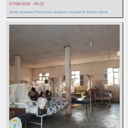
07/08/2026 - 06:23
/
Santé
,
Actualité
Nord-Kivu
,
Rutshuru
,
Hopital de Kibirizi
,
Ebola