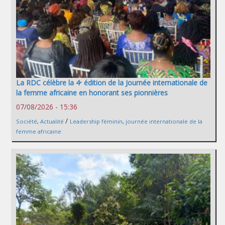
La RDC célèbre la 4ᵉ édition de la Journée internationale de
la femme africaine en honorant ses pionnières
07/08/2026 - 15:36
/
Société
,
Actualité
Leadership féminin
,
journée internationale de la
femme africaine