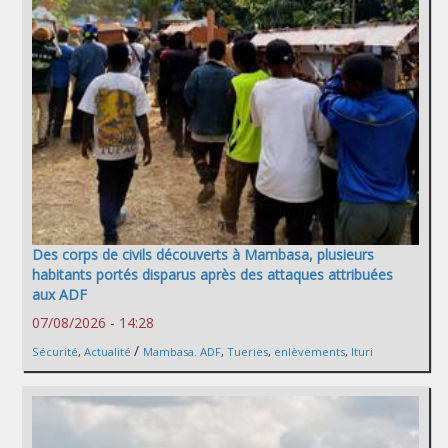
Des corps de civils découverts à Mambasa, plusieurs
habitants portés disparus après des attaques attribuées
aux ADF
07/08/2026 - 14:28
/
Sécurité
,
Actualité
Mambasa. ADF
,
Tueries
,
enlèvements
,
Ituri