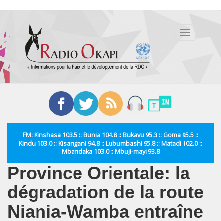
Aller
au
Toggle
contenu
navigation
principal
FM: Kinshasa 103.5 :: Bunia 104.8 :: Bukavu 95.3 :: Goma 95.5 ::
Kindu 103.0 :: Kisangani 94.8 :: Lubumbashi 95.8 :: Matadi 102.0 ::
Mbandaka 103.0 :: Mbuji-mayi 93.8
Province Orientale: la
dégradation de la route
Niania-Wamba entraîne