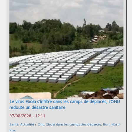
Le virus Ebola s'infiltre dans les camps de déplacés, l'ONU
redoute un désastre sanitaire
07/08/2026 - 12:11
/
Santé
,
Actualité
Onu
,
Ebola dans les camps des déplacés
,
Ituri
,
Nord-
Kivu