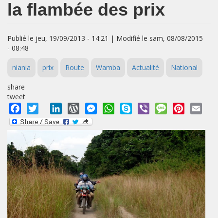
la flambée des prix
Publié le jeu, 19/09/2013 - 14:21 | Modifié le sam, 08/08/2015
- 08:48
niania
prix
Route
Wamba
Actualité
National
share
tweet
Facebook
Twitter
LinkedIn
WordPress
Messenger
WhatsApp
Skype
Viber
Message
Pinterest
Emai